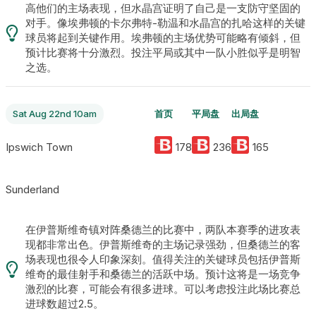
高他们的主场表现，但水晶宫证明了自己是一支防守坚固的
对手。像埃弗顿的卡尔弗特-勒温和水晶宫的扎哈这样的关键
球员将起到关键作用。埃弗顿的主场优势可能略有倾斜，但
预计比赛将十分激烈。投注平局或其中一队小胜似乎是明智
之选。
Sat Aug 22nd 10am
首页
平局盘
出局盘
Ipswich Town
178
236
165
Sunderland
在伊普斯维奇镇对阵桑德兰的比赛中，两队本赛季的进攻表
现都非常出色。伊普斯维奇的主场记录强劲，但桑德兰的客
场表现也很令人印象深刻。值得关注的关键球员包括伊普斯
维奇的最佳射手和桑德兰的活跃中场。预计这将是一场竞争
激烈的比赛，可能会有很多进球。可以考虑投注此场比赛总
进球数超过2.5。