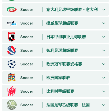
意大利足球甲级联赛 - 意大利
Soccer
挪威足球超级联赛
Soccer
日本甲组职业足球联赛
Soccer
智利足球超级联赛
Soccer
欧洲冠军联赛资格赛
Soccer
欧洲国家联赛
Soccer
比利时甲级联赛
Soccer
法国足球乙级联赛 - 法国
Soccer