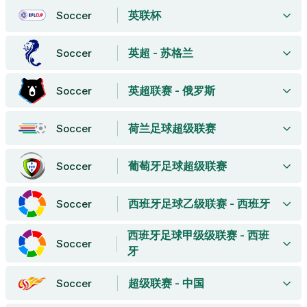
英联杯
Soccer
英超 - 苏格兰
Soccer
英超联赛 - 俄罗斯
Soccer
荷兰足球超级联赛
Soccer
葡萄牙足球超级联赛
Soccer
西班牙足球乙级联赛 - 西班牙
Soccer
西班牙足球甲级级联赛 - 西班
Soccer
牙
超级联赛 - 中国
Soccer