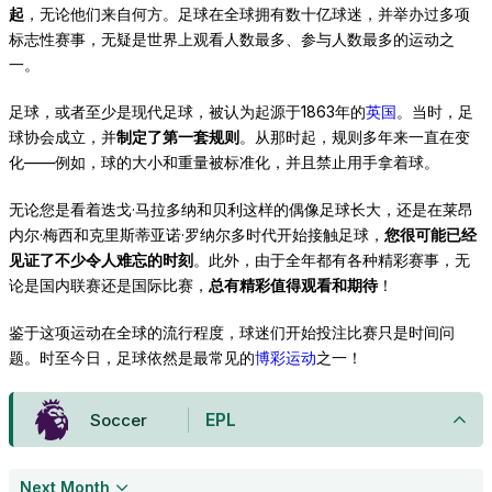
起
，无论他们来自何方。足球在全球拥有数十亿球迷，并举办过多项
标志性赛事，无疑是世界上观看人数最多、参与人数最多的运动之
一。
足球，或者至少是现代足球，被认为起源于1863年的
英国
。当时，足
球协会成立，并
制定了第一套规则
。从那时起，规则多年来一直在变
化——例如，球的大小和重量被标准化，并且禁止用手拿着球。
无论您是看着迭戈·马拉多纳和贝利这样的偶像足球长大，还是在莱昂
内尔·梅西和克里斯蒂亚诺·罗纳尔多时代开始接触足球，
您很可能已经
见证了不少令人难忘的时刻
。此外，由于全年都有各种精彩赛事，无
论是国内联赛还是国际比赛，
总有精彩值得观看和期待
！
鉴于这项运动在全球的流行程度，球迷们开始投注比赛只是时间问
题。时至今日，足球依然是最常见的
博彩运动
之一！
EPL
Soccer
Next Month