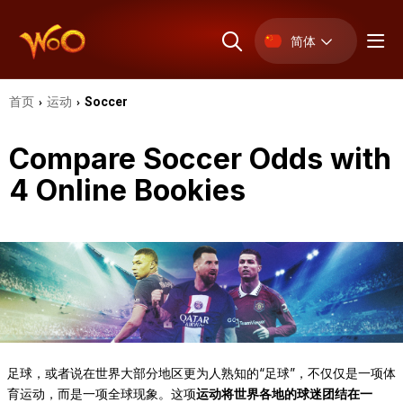
简体
首页
运动
Soccer
›
›
Compare Soccer Odds with
4 Online Bookies
足球，或者说在世界大部分地区更为人熟知的“足球”，不仅仅是一项体
育运动，而是一项全球现象。这项
运动将世界各地的球迷团结在一