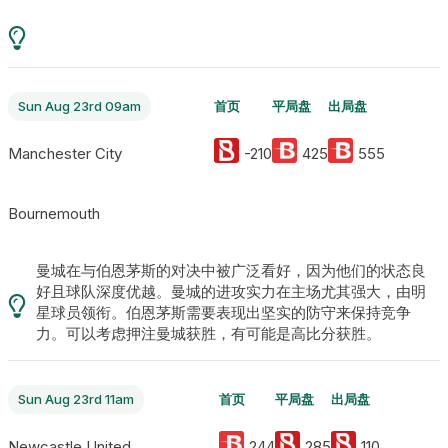
Sun Aug 23rd 09am
首页
平局盘
出局盘
Manchester City
-210
425
555
Bournemouth
曼城在与伯恩茅斯的对决中被广泛看好，因为他们的状态良
好且球队深度优越。曼城的进攻实力在主场尤其强大，由明
星球员领衔。伯恩茅斯需要表现出坚实的防守来保持竞争
力。可以考虑押注曼城获胜，有可能是高比分获胜。
Sun Aug 23rd 11am
首页
平局盘
出局盘
Newcastle United
244
285
110