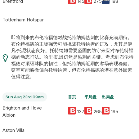
Brentford
145
275
188
Tottenham Hotspur
即将到来的布伦特福德对战托特纳姆热刺的比赛充满期待。
布伦特福德的主场强势可能挑战托特纳姆的进攻，尤其是伊
凡·托尼状态良好。托特纳姆需要坚固的防守来应对布伦特福
德的动态打法。哈里·凯恩仍然是热刺的关键。考虑到布伦特
福德对顶级球队的韧性，但托特纳姆近期的客场表现稳健。
赔率可能略微偏向托特纳姆，但布伦特福德的潜在意外因素
值得注意。
Sun Aug 23rd 09am
首页
平局盘
出局盘
Brighton and Hove
137
265
195
Albion
Aston Villa