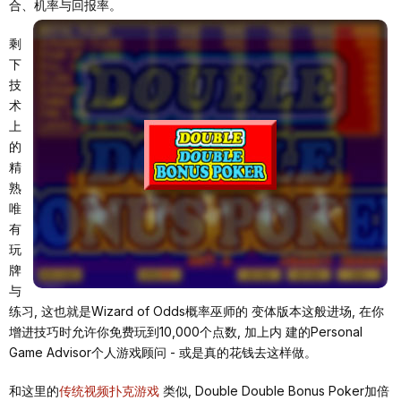
合、机率与回报率。
剩
下
技
术
上
的
精
熟
唯
有
玩
牌
与
练习, 这也就是Wizard of Odds概率巫师的 变体版本这般进场, 在你
增进技巧时允许你免费玩到10,000个点数, 加上内 建的Personal
Game Advisor个⼈游戏顾问 - 或是真的花钱去这样做。
和这⾥的
传统视频扑克游戏
类似, Double Double Bonus Poker加倍