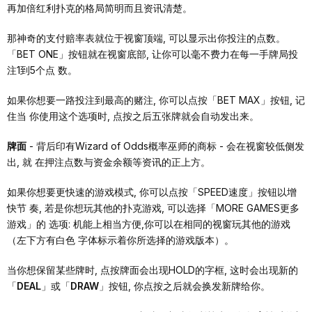
再加倍红利扑克的格局简明⽽且资讯清楚。
那神奇的⽀付赔率表就位于视窗顶端, 可以显⽰出你投注的点数。
「BET ONE」按钮就在视窗底部, 让你可以毫不费⼒在每⼀⼿牌局投
注1到5个点 数。
如果你想要⼀路投注到最⾼的赌注, 你可以点按「BET MAX」按钮, 记
住当 你使⽤这个选项时, 点按之后五张牌就会⾃动发出来。
牌⾯
- 背后印有Wizard of Odds概率巫师的商标 - 会在视窗较低侧发
出, 就 在押注点数与资⾦余额等资讯的正上⽅。
如果你想要更快速的游戏模式, 你可以点按「SPEED速度」按钮以增
快节 奏, 若是你想玩其他的扑克游戏, 可以选择「MORE GAMES更多
游戏」的 选项: 机能上相当⽅便,你可以在相同的视窗玩其他的游戏
（左下⽅有⽩⾊ 字体标⽰着你所选择的游戏版本）。
当你想保留某些牌时, 点按牌⾯会出现HOLD的字框, 这时会出现新的
「
DEAL
」或「
DRAW
」按钮, 你点按之后就会换发新牌给你。