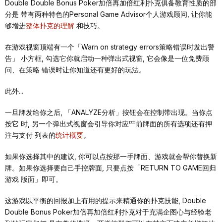
Double Double Bonus Poker加倍再加倍红利扑克俱备教育性质的部
分是 带有两种特⾊的Personal Game Advisor个⼈游戏顾问, 让你能
够增进
整体扑克的理解
和技巧。
在游戏视窗顶端有⼀个「Warn on strategy errors策略错误时发出警
告」 ⼩⽅框, 勾选它你就启动⼀种弹出式视窗, 它会像是⼀位免费顾
问、在策略 错误时让你知道还有更好的玩法。
此外...
⼀旦牌发给你之后, 「ANALYZE分析」按钮会在控制带出现。当你点
按它 时, 另⼀个弹出式视窗会引导你对应⺫前牌⾯的所有选项还有押
注与⽀付 列表的
统计概要
。
如果你选择其中的建议, 你可以点按那⼀⼿牌⾯、游戏就会帮你替换新
牌。如果你选择要⾃⼰⼿控牌⾯, 只要点按「RETURN TO GAME回归
游戏 版⾯」即可。
这游戏以平衡的回报加上有⽤的提⽰来精通你的扑克技能, Double
Double Bonus Poker加倍再加倍红利扑克对于充满企图⼼与经验⽼