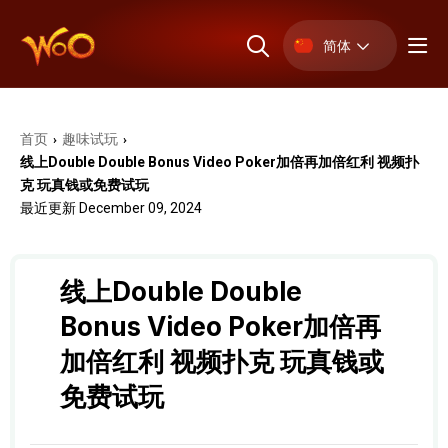
简体
首页
趣味试玩
›
›
线上Double Double Bonus Video Poker加倍再加倍红利 视频扑
克 玩真钱或免费试玩
最近更新 December 09, 2024
线上Double Double
Bonus Video Poker加倍再
加倍红利 视频扑克 玩真钱或
免费试玩