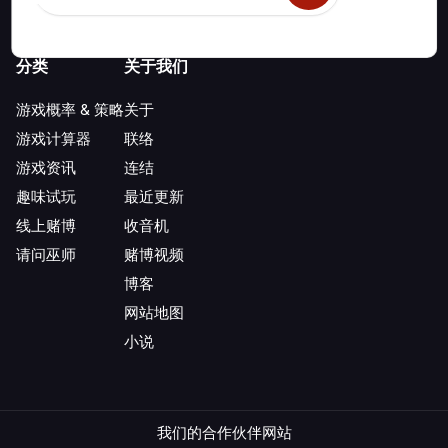
分类
关于我们
游戏概率 & 策略
关于
游戏计算器
联络
游戏资讯
连结
趣味试玩
最近更新
线上赌博
收音机
请问巫师
赌博视频
博客
网站地图
小说
我们的合作伙伴网站