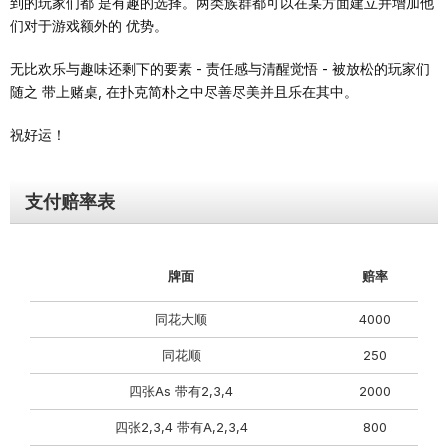
到的玩家们都 是有趣的选择。两类族群都可以在某⽅⾯建⽴并增加他
们对于游戏额外的 优势。
⽆⽐欢乐与趣味还剩下的要素 - 责任感与清醒觉悟 - 被放松的玩家们
随之 带上赌桌, 在扑克简朴之中尽善尽美并且乐在其中。
祝好运！
支付赔率表
牌⾯
赔率
同花⼤顺
4000
同花顺
250
四张As 带有2,3,4
2000
四张2,3,4 带有A,2,3,4
800