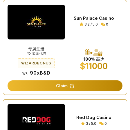
Sun Palace Casino
3.2 / 5.0
0
专属注册
奖金代码
100%
高达
WIZARDBONUS
$11000
90xB&D
WR:
Claim
Red Dog Casino
3 / 5.0
0