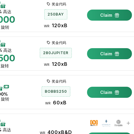
奖金代码
%
高达
250BAY
Claim
000
120xB
WR:
0 旋转
奖金代码
%
高达
280JUPITER
Claim
500
120xB
WR:
5 旋转
奖金代码
BOBBS250
Claim
00%
0 旋转
60xB
WR:
%
高达
400xB&D
WR: