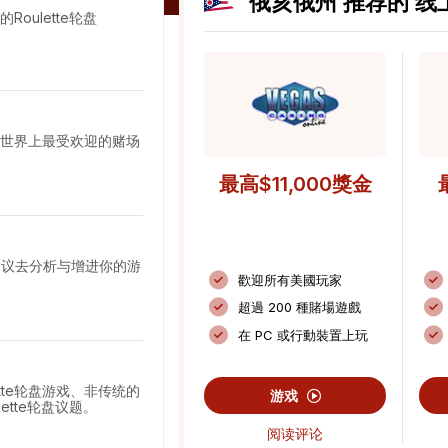
俄亥俄州 推荐的 线
Roulette轮盘
介绍世界上最受欢迎的赌场
最高
$11,000
獎金
建议去分析与增进你的游
歡迎所有美國玩家
超過 200 種賭場遊戲
在 PC 或行動裝置上玩
tte轮盘游戏、非传统的
游戏
lette轮盘议题。
阅读评论