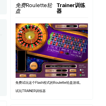
免费Roulette轮
Trainer训练
盘
器
免费试玩这个Flash程式的Roulette轮盘游戏。
试玩TRAINER训练器