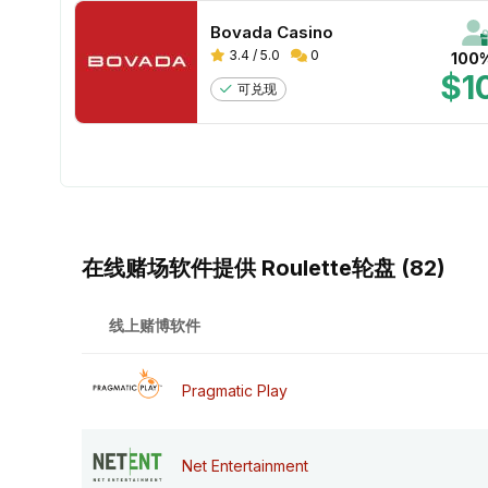
Bovada Casino
3.4 / 5.0
0
100
$1
可兑现
在线赌场软件提供 Roulette轮盘 (82)
线上赌博软件
Pragmatic Play
Net Entertainment