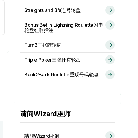
Straights and 8's连号轮盘
Bonus Bet in Lightning Roulette闪电
轮盘红利押注
Turn3三张牌轮牌
Triple Poker三张扑克轮盘
Back2Back Roulette重现号码轮盘
请问Wizard巫师
請問Wizard巫師