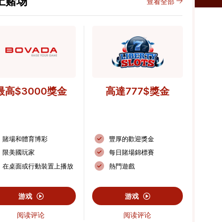
上赌场
查看全部
最高
$3000
獎金
高達
777$
獎金
賭場和體育博彩
豐厚的歡迎獎金
限美國玩家
每日賭場錦標賽
在桌面或行動裝置上播放
熱門遊戲
游戏
游戏
阅读评论
阅读评论