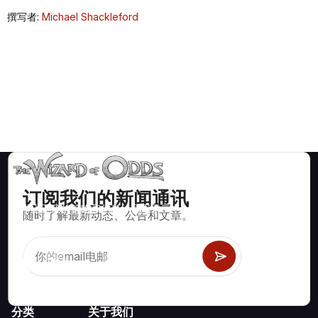
撰写者:
Michael Shackleford
订阅我们的新闻通讯
数学上正确的策略和信息，适用于二十一点、掷骰子、轮盘赌等
随时了解最新动态、公告和文章。
数百种可玩的赌场游戏。
分类
关于我们