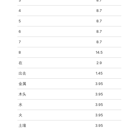
3
8.7
4
8.7
5
8.7
6
8.7
7
8.7
8
14.5
在
2.9
出去
1.45
金属
3.95
木头
3.95
水
3.95
火
3.95
土壤
3.95