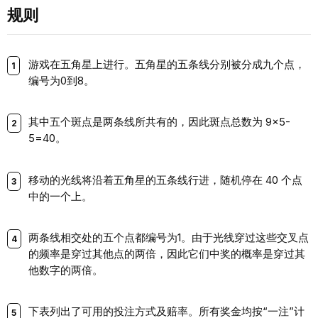
规则
游戏在五角星上进行。五角星的五条线分别被分成九个点，
编号为0到8。
其中五个斑点是两条线所共有的，因此斑点总数为 9×5-
5=40。
移动的光线将沿着五角星的五条线行进，随机停在 40 个点
中的一个上。
两条线相交处的五个点都编号为1。由于光线穿过这些交叉点
的频率是穿过其他点的两倍，因此它们中奖的概率是穿过其
他数字的两倍。
下表列出了可用的投注方式及赔率。所有奖金均按“一注”计