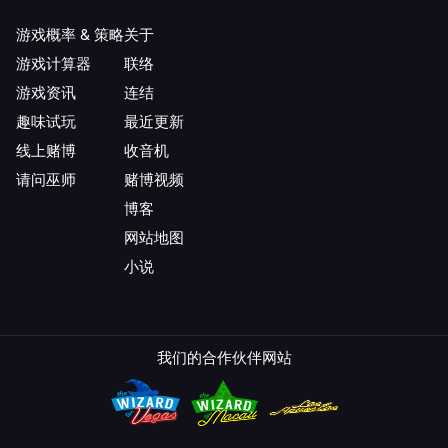
游戏概率 & 策略
关于
游戏计算器
联络
游戏资讯
连结
趣味试玩
最近更新
线上赌博
收音机
请问巫师
赌博视频
博客
网站地图
小说
我们的合作伙伴网站