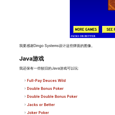
JACKS OR BETTER
我要感谢Dingo Systems设计这些牌⾯的图像。
Java游戏
我还保有⼀些较旧的Java游戏可以玩:
Full-Pay Deuces Wild
Double Bonus Poker
Double Double Bonus Poker
Jacks or Better
Joker Poker