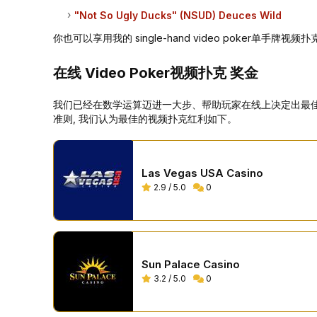
"Not So Ugly Ducks" (NSUD) Deuces Wild
你也可以享⽤我的 single-hand video poker单⼿牌视频
在线 Video Poker视频扑克 奖金
我们已经在数学运算迈进一大步、帮助玩家在线上决定出最佳
准则, 我们认为最佳的视频扑克红利如下。
Las Vegas USA Casino
2.9 / 5.0
0
Sun Palace Casino
3.2 / 5.0
0