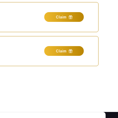
Claim
Claim
分类
关于我们