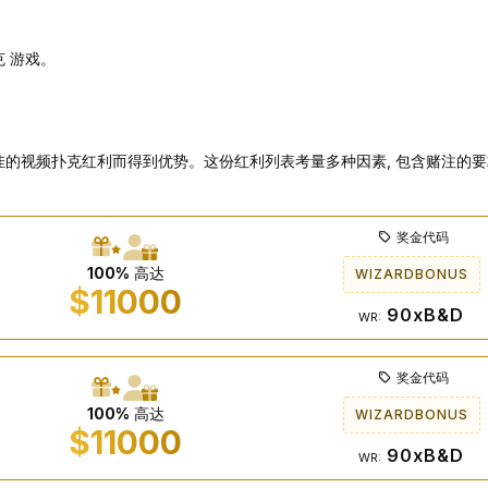
扑克 游戏。
的视频扑克红利而得到优势。这份红利列表考量多种因素, 包含赌注的
奖金代码
100%
高达
WIZARDBONUS
$11000
90xB&D
WR:
奖金代码
100%
高达
WIZARDBONUS
$11000
90xB&D
WR: