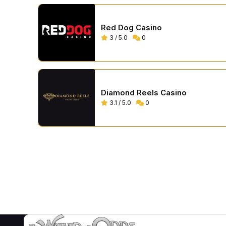
Red Dog Casino
3 / 5.0
0
Diamond Reels Casino
3.1 / 5.0
0