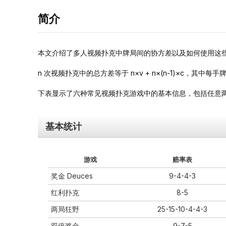
简介
本文介绍了多人视频扑克中牌局间的协方差以及如何使用这些
n 次视频扑克中的总方差等于 n×v + n×(n-1)×c，其中
下表显示了六种常见视频扑克游戏中的基本信息，包括任意
基本统计
游戏
赔率表
奖金 Deuces
9-4-4-3
红利扑克
8-5
两局狂野
25-15-10-4-4-3
双倍奖金
9-7-5