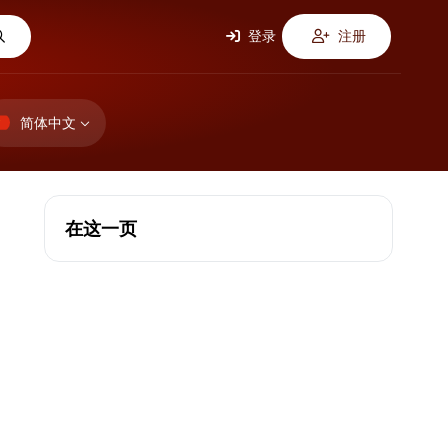
登录
注册
简体中文
在这一页