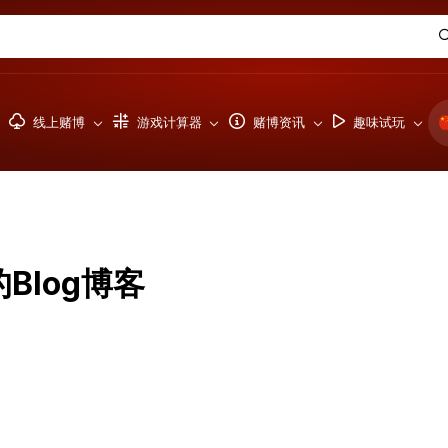
线上赌博
游戏计算器
赌博资讯
趣味试玩
的Blog博客