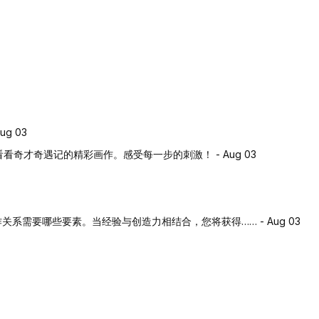
g 03
看奇才奇遇记的精彩画作。感受每一步的刺激！ - Aug 03
关系需要哪些要素。当经验与创造力相结合，您将获得…… - Aug 03