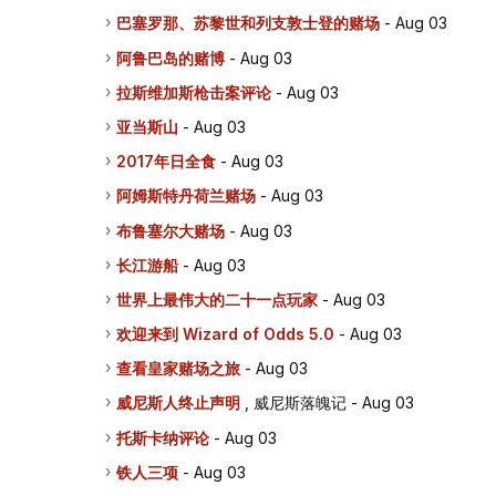
巴塞罗那、苏黎世和列支敦士登的赌场
- Aug 03
阿鲁巴岛的赌博
- Aug 03
拉斯维加斯枪击案评论
- Aug 03
亚当斯山
- Aug 03
2017年日全食
- Aug 03
阿姆斯特丹荷兰赌场
- Aug 03
布鲁塞尔大赌场
- Aug 03
长江游船
- Aug 03
世界上最伟大的二十一点玩家
- Aug 03
欢迎来到 Wizard of Odds 5.0
- Aug 03
查看皇家赌场之旅
- Aug 03
威尼斯人终止声明
, 威尼斯落魄记 - Aug 03
托斯卡纳评论
- Aug 03
铁人三项
- Aug 03