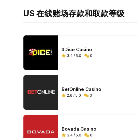
US 在线赌场存款和取款等级
3Dice Casino
3.4 / 5.0
0
BetOnline Casino
2.6 / 5.0
0
Bovada Casino
3.4 / 5.0
0