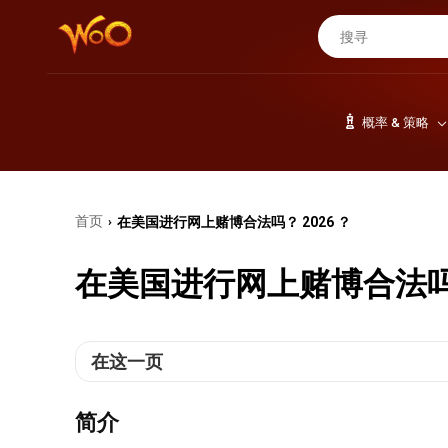
概率 & 策略
首页
在美国进行网上赌博合法吗？ 2026 ？
›
在美国进行网上赌博合法吗？
在这一页
简介