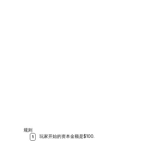
规则
玩家开始的资本⾦额是$100.