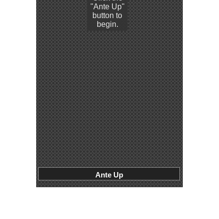
"Ante Up"
button to
begin.
Ante Up