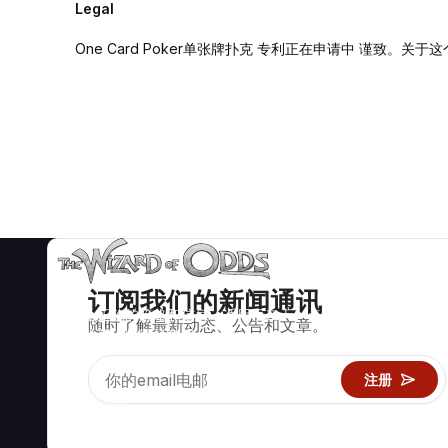
Legal
One Card Poker单张牌扑克 专利正在申请中 谨致。关
订阅我们的新闻通讯
数学上正确的策略和信息，适用于二十一点、掷骰子、轮盘赌等
随时了解最新动态、公告和文章。
数百种可玩的赌场游戏。
注册