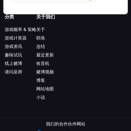
分类
关于我们
游戏概率 & 策略
关于
游戏计算器
联络
游戏资讯
连结
趣味试玩
最近更新
线上赌博
收音机
请问巫师
赌博视频
博客
网站地图
小说
我们的合作伙伴网站