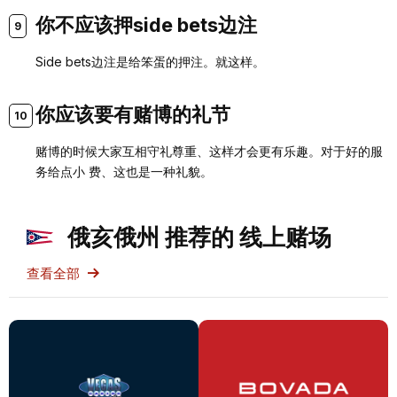
你不应该押side bets边注
Side bets边注是给笨蛋的押注。就这样。
你应该要有赌博的礼节
赌博的时候⼤家互相守礼尊重、这样才会更有乐趣。对于好的服
务给点⼩ 费、这也是⼀种礼貌。
俄亥俄州 推荐的 线上赌场
查看全部