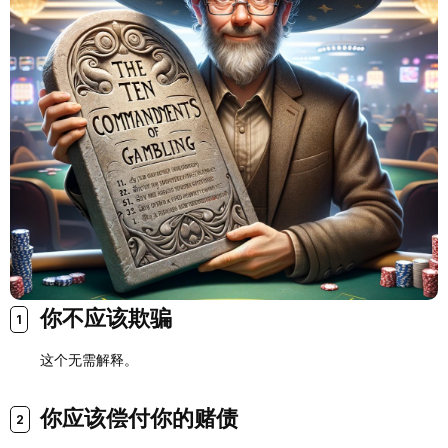
你不应该欺骗
这个⽆需解释。
你应该偿付你的赌债