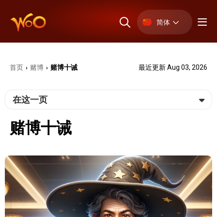
简体
首页
赌博
赌博⼗诫
最近更新 Aug 03, 2026
›
›
在这一页
赌博⼗诫