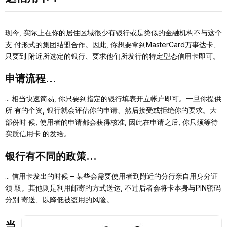
现今, 实际上在你的居住区域很少有银⾏或是类似的⾦融机构不与这个
⽀ 付形式的集团结盟合作。因此, 你想要拿到MasterCard万事达卡、
只要到 附近所选定的银⾏、要求他们所发⾏的特定型态信⽤卡即可。
申请流程...
... 相当快速简易, 你只要到指定的银⾏填表开⽴帐户即可。⼀旦你提供
所 有的个资, 银⾏就会评估你的申请、然后接受或拒绝你的要求。⼤
部份时 候, 使⽤者的申请都会获得核准, 因此在申请之后, 你只须等待
实质信⽤卡 的发给。
银⾏有不同的政策...
... 信⽤卡发出的时候 – 某些会需要使⽤者到附近的分⾏亲⾃⽤⾝分证
领 取。其他则是利⽤邮寄的⽅式送达, 不过后者会将卡本⾝与PIN密码
分别 寄送、以降低被盗⽤的⻛险。
当