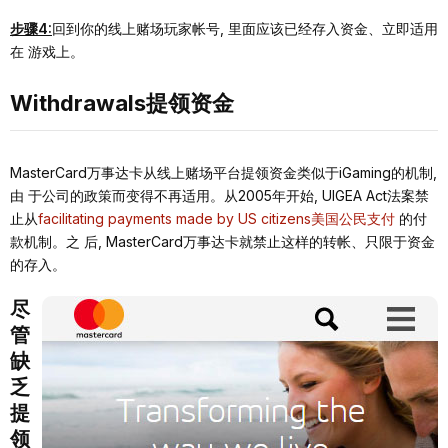
步骤4:
回到你的线上赌场玩家帐号, ⾥⾯应该已经存⼊资⾦、⽴即适⽤
在 游戏上。
Withdrawals提领资⾦
MasterCard万事达卡从线上赌场平台提领资⾦类似于iGaming的机制,
由 于公司的政策⽽变得不再适⽤。从2005年开始, UIGEA Act法案禁
⽌从
facilitating payments made by US citizens美国公⺠⽀付
的付
款机制。之 后, MasterCard万事达卡就禁⽌这样的转帐、只限于资⾦
的存⼊。
尽
管
缺
乏
提
领