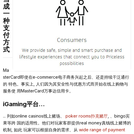
成
⼀
种
⽀
付
⽅
式
Ma
sterCard即使在e-commerce电⼦商务兴起之后、还是持续⼲泛通⾏
的 特⾊。事实上, ⼈们因为其安全性与优惠⽅式⽽开始在线上购物与
服务使 ⽤MasterCard万事达信⽤卡。
iGaming平台...
... 列如online casinos线上赌场、
poker rooms扑克赌厅
, 、bingo宾
果等跨 国的适⽤性。他们对玩家客群提供real money真钱线上赌博的
机制, 如此 玩家可以根据⾃⾝的需求、从
wide range of payment