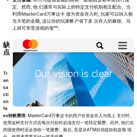
定。然⽽, 他 们通常与实际上的特定⽀付机制相互配合。当
利⽤MasterCard万事达卡 做为资⾦存⼊时, 玩家可以转⼊相
当⼤笔的⾦额, 这让你的玩家帐户省下多 次存⼊的⿇烦、⻢
上就可享受游戏的项⺫。
缺
点
Tr
an
sa
cti
on
fe
es转帐费⽤:
MasterCard万事达卡的⽤户在资⾦存⼊与线上 ⽀付时、
使⽤这种⽀付⽅式在每次付款时必须⽀付⼀笔特定规费。此外, 他们在
跨国使⽤时还会加收⼀笔规费。最后, 若是从ATM⾃动提款机提领 现
⾦、使⽤者需要⽀付⼀笔⼿续费。