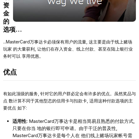
资
⾦
的
选项...
...MasterCard万事达卡必须保有⽤户的流量, 这主要是由于线上赌场
玩家 的⼤量获利, 让他们在存⼊资⾦、线上付款、甚⾄在陆上银⾏业
务时可以 享⽤优惠。
优点
有如此顶级的服务, 针对它的⽤户群必定会有许多的优点。虽然奖品与
点 数计算不同于其他型态的信⽤卡与扣款卡, 适⽤这种付款选项的主
要优点 如下:
适⽤性:
MasterCard万事达卡是相当简易且熟悉的付款⽅式,
只要在你当 地的银⾏即可申请。由于⼲泛的普及性,
MasterCard万事达卡是每个⼈在 他们线上赌场玩家帐号需