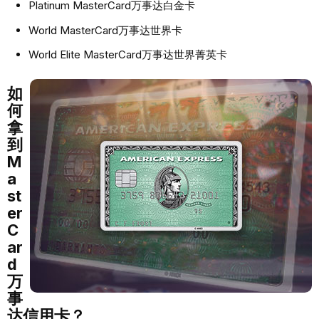
Platinum MasterCard万事达⽩⾦卡
World MasterCard万事达世界卡
World Elite MasterCard万事达世界菁英卡
如
何
拿
到
M
a
st
er
C
ar
d
万
事
达信⽤卡？