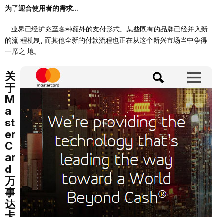
为了迎合使⽤者的需求...
... 业界已经扩充⾄各种额外的⽀付形式。某些既有的品牌已经并⼊新
的流 程机制, ⽽其他全新的付款流程也正在从这个新兴市场当中争得
⼀席之 地。
关
于
M
a
st
er
C
ar
d
万
事
达
卡