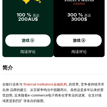
100 %
300 %
高达
高达
200AU$
3000$
游戏
游戏
阅读评论
阅读评论
简介
在银⾏业务与
financial institutions⾦融机构
, 的世界, 竞争者持续寻求
⾃⾝ 品牌的建⽴、从百家争鸣当中脱颖⽽出。虽然这是多年以来的普
世趋势, 近来随着e-commerce电⼦商务在零售业的进展、在⽀付领
域更是剧烈扩 张各⾃的版图。