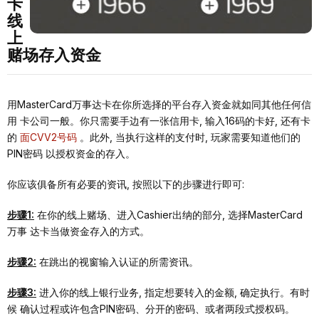
卡
线
上
赌场存⼊资⾦
⽤MasterCard万事达卡在你所选择的平台存⼊资⾦就如同其他任何信
⽤ 卡公司⼀般。你只需要⼿边有⼀张信⽤卡, 输⼊16码的卡好, 还有卡
的
⾯CVV2号码
。此外, 当执⾏这样的⽀付时, 玩家需要知道他们的
PIN密码 以授权资⾦的存⼊。
你应该俱备所有必要的资讯, 按照以下的步骤进⾏即可:
步骤1:
在你的线上赌场、进⼊Cashier出纳的部分, 选择MasterCard
万事 达卡当做资⾦存⼊的⽅式。
步骤2:
在跳出的视窗输⼊认证的所需资讯。
步骤3:
进⼊你的线上银⾏业务, 指定想要转⼊的⾦额, 确定执⾏。有时
候 确认过程或许包含PIN密码、分开的密码、或者两段式授权码。