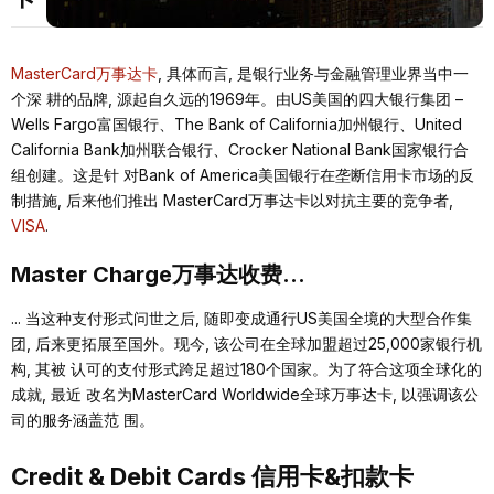
MasterCard万事达卡
, 具体⽽⾔, 是银⾏业务与⾦融管理业界当中⼀
个深 耕的品牌, 源起⾃久远的1969年。由US美国的四⼤银⾏集团 –
Wells Fargo富国银⾏、The Bank of California加州银⾏、United
California Bank加州联合银⾏、Crocker National Bank国家银⾏合
组创建。这是针 对Bank of America美国银⾏在垄断信⽤卡市场的反
制措施, 后来他们推出 MasterCard万事达卡以对抗主要的竞争者,
VISA
.
Master Charge万事达收费...
... 当这种⽀付形式问世之后, 随即变成通⾏US美国全境的⼤型合作集
团, 后来更拓展⾄国外。现今, 该公司在全球加盟超过25,000家银⾏机
构, 其被 认可的⽀付形式跨⾜超过180个国家。为了符合这项全球化的
成就, 最近 改名为MasterCard Worldwide全球万事达卡, 以强调该公
司的服务涵盖范 围。
Credit & Debit Cards 信⽤卡&扣款卡