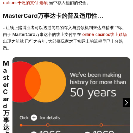
options⼲泛的⽀付 选项
当中存⼊他们的资⾦。
MasterCard万事达卡的普及适⽤性...
...让线上赌博业者可以透过简易的存⼊与提领机制来达成精准⺫标。
由于 MasterCard万事达卡的线上⽀付早在
online casinos线上赌场
出现之前就 已⾏之有年, ⼤部份玩家对于实际上的流程早已⼗分熟
悉。
M
a
st
er
C
ar
d
万
事
达