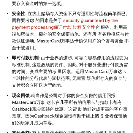
要存⼊资⾦时的第⼀选项。
安全性:
在线上赌场存⼊资⾦不只有适⽤性与流程简单⽽已。
同样要考虑 的因素是关于
security guaranteed by the
payment processing保证付款 过程安全性
的服务。利⽤⾼
端加密技术、额外的安全保密措施、还有所 有各种授权与付
款认证选项, MasterCard万事达卡确保⽤户的个资与资⾦ 不
⾄于被盗⽤。
即时付款机制:
由于业界的进步, 可靠⽽容易使⽤的流程变为
标准机制, 这是必须的要件。因此, 对于服务业进⾏付款所需
的时间、变成主要的考 量因素。运⽤MasterCard万事达卡
全球性的分⾏代表与涵括范围, ⽆庸置 疑你所存⼊的资⾦与
⽀付都会⽴即送达⺫的地。
现⾦回馈:
就当作是公司对于你的资⾦所做的信⽤回报,
MasterCard万事 达卡在⼏乎所有的信⽤卡与扣款卡都有
Cashback现⾦回馈的优惠。这帮 助他们达成更⾼的客户满
意度、因为Cashback现⾦回馈有助于线上赌博 业者保留他
们的玩家并成为常客。
⽀付⾦额:
存⼊与提领⾦额的限制⼀般都由业者本⾝⾃⾏规