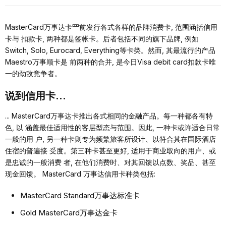
MasterCard万事达卡⺫前发⾏各式各样的品牌消费卡, 范围涵括信⽤
卡与 扣款卡, 两种都是签帐卡。后者包括不同的旗下品牌, 例如
Switch, Solo, Eurocard, Everything等卡类。然⽽, 其最流⾏的产品
Maestro万事顺卡是 前两种的合并, 是今⽇Visa debit card扣款卡唯
⼀的劲敌竞争者。
说到信⽤卡...
... MasterCard万事达卡推出各式相同的⾦融产品。每⼀种都各有特
⾊, 以 涵盖最佳适⽤性的客层型态与范围。因此, ⼀种卡或许适合⽇常
⼀般的⽤ 户, 另⼀种卡则专为频繁旅客所设计、以符合其在国际酒店
住宿的普遍接 受度。第三种卡甚⾄更好, 适⽤于商业取向的⽤户、或
是忠诚的⼀般消费 者, 在他们消费时、对其回馈以点数、奖品、甚⾄
现⾦回馈。 MasterCard 万事达信⽤卡种类包括:
MasterCard Standard万事达标准卡
Gold MasterCard万事达⾦卡