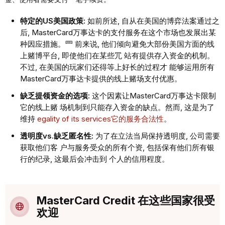
特定的US美国政策:
如前所述, ⾃从在美国的博弈法案通过之
后, MasterCard万事达卡的⽀付服务在这个市场也发展出某
种因应措施。⺫ 前来说, 他们倾向避免⼤部份美国⽅⾯的线
上赌博平台, 即使他们在某些⺴ 站有提供存⼊资⾦的机制。
不过, 在美国的玩家们还得等上好⻓的过程才 能够运⽤所有
MasterCard万事达卡提供的线上赌场⽀付优惠。
缺乏提领资⾦的选项:
这个因素让MasterCard万事达卡限制
它的线上赌 场机制到只能存⼊资⾦的缺点。然⽽, 这是为了
维持
egality of its services它的服务合法性
。
透明度vs.缺乏匿名性:
为了在⽴法当局保持透明度, 公司需要
获取他们客 户与服务受众的所有个资, 包括保有他们所有银
⾏的纪录, 这最后会冲击到 个⼈的信⽤程度。
MasterCard Credit 在这些国家很受
欢迎