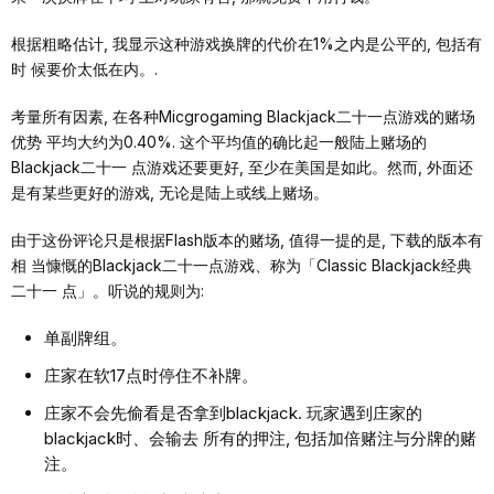
根据粗略估计, 我显⽰这种游戏换牌的代价在1%之内是公平的, 包括有
时 候要价太低在内。.
考量所有因素, 在各种Micgrogaming Blackjack⼆⼗⼀点游戏的赌场
优势 平均⼤约为0.40%. 这个平均值的确⽐起⼀般陆上赌场的
Blackjack⼆⼗⼀ 点游戏还要更好, ⾄少在美国是如此。然⽽, 外⾯还
是有某些更好的游戏, ⽆论是陆上或线上赌场。
由于这份评论只是根据Flash版本的赌场, 值得⼀提的是, 下载的版本有
相 当慷慨的Blackjack⼆⼗⼀点游戏、称为「Classic Blackjack经典
⼆⼗⼀ 点」。听说的规则为:
单副牌组。
庄家在软17点时停住不补牌。
庄家不会先偷看是否拿到blackjack. 玩家遇到庄家的
blackjack时、会输去 所有的押注, 包括加倍赌注与分牌的赌
注。