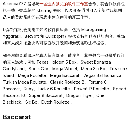
America777 赌场与
一些业内顶尖的软件工作室
合作。其合作伙伴包
括一些声誉卓著的 iGaming 先驱，以及众多通过引入全新游戏机制、
诱人的奖励系统等在玩家中建立声誉的新工作室。
玩家将有机会浏览由知名软件供应商（包括 Microgaming、
Yggdrasil、BetSoft 和 Quickspin）提供支持的精彩赌场内容。赌场
和真人娱乐场版块均可按游戏开发商和游戏名称进行搜索。
如果您想查看赌场的真人荷官部分，请注意，其中包含一些最受欢迎
的真人游戏，例如 Texas Holdem 5 Box、Sweet Bonanza
CandyLand、Boom City、Mega Wheel、Mega Sic Bo、Treasure
Island、Mega Roulette、Mega Baccarat、Vegas Ball Bonanza、
Turkish Mega Roulette、Classic Roulette B、Fortune 6
Baccarat、Ruby、Lucky 6 Roulette、PowerUP Roulette、Speed
Baccarat 16、Super 8 Baccarat、Dragon Tiger、One
Blackjack、Sic Bo、Dutch Roulette...
Baccarat