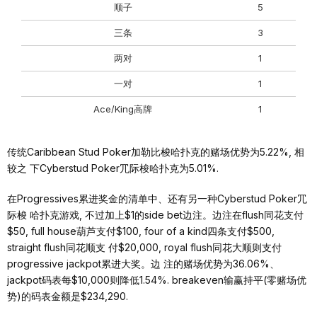
顺⼦
5
三条
3
两对
1
⼀对
1
Ace/King⾼牌
1
传统Caribbean Stud Poker加勒⽐梭哈扑克的赌场优势为5.22%, 相
较之 下Cyberstud Poker⺴际梭哈扑克为5.01%.
在Progressives累进奖⾦的清单中、还有另⼀种Cyberstud Poker⺴
际梭 哈扑克游戏, 不过加上$1的side bet边注。边注在flush同花⽀付
$50, full house葫芦⽀付$100, four of a kind四条⽀付$500,
straight flush同花顺⽀ 付$20,000, royal flush同花⼤顺则⽀付
progressive jackpot累进⼤奖。边 注的赌场优势为36.06%、
jackpot码表每$10,000则降低1.54%. breakeven输赢持平(零赌场优
势)的码表⾦额是$234,290.