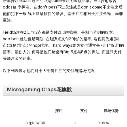
赔率押注到pass过关注或是come来注的⾦额⽐率。当laying放舍
odds赔 率押注、在don't pass不过关注或是don't come不来注之后,
他们犯下⼀般 线上赌场软件的错误、基于押注相对于押注⾦额、⽽⾮
赢注。
Field场注在2点与12点都是⽀付2⽐1的赔率、是相当苛刻的版本。
hop bets跳注也是苛刻, 在1点5点⽀付30⽐1的赔率, 端视其为难(同
点)或易(异 点)的hop跳注。 hard ways难为⽀付通常是7⽐1与9⽐1的
赔率。最伤⼈的 侮辱是他们赌桌有Big 6点与8点的押注, ⽽且只⽀付
等额注⾦的赔率。
以下列表显⽰他们对于⼤部份押注的⽀付与赌场优势。
Microgaming Craps花旗骰
押注
⽀付
赌场优势
Big⼤ 6/8点
1
9.09%