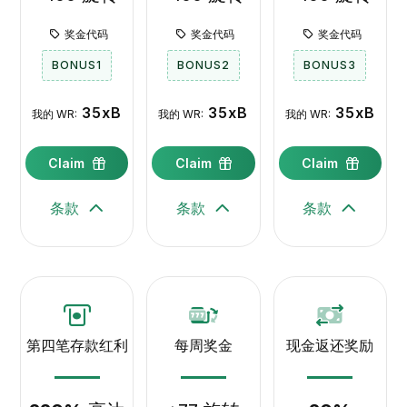
奖金代码
奖金代码
奖金代码
BONUS1
BONUS2
BONUS3
35xB
35xB
35xB
我的 WR:
我的 WR:
我的 WR:
Claim
Claim
Claim
条款
条款
条款
第四笔存款红利
每周奖金
现金返还奖励