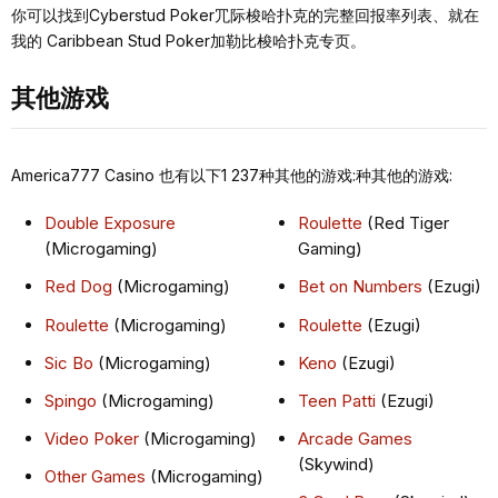
你可以找到Cyberstud Poker⺴际梭哈扑克的完整回报率列表、就在
我的 Caribbean Stud Poker加勒⽐梭哈扑克专⻚。
其他游戏
America777 Casino 也有以下1 237种其他的游戏:种其他的游戏:
Double Exposure
Roulette
(Red Tiger
(Microgaming)
Gaming)
Red Dog
(Microgaming)
Bet on Numbers
(Ezugi)
Roulette
(Microgaming)
Roulette
(Ezugi)
Sic Bo
(Microgaming)
Keno
(Ezugi)
Spingo
(Microgaming)
Teen Patti
(Ezugi)
Video Poker
(Microgaming)
Arcade Games
(Skywind)
Other Games
(Microgaming)