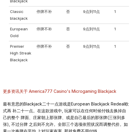
Blackjack
Classic
停牌不补
否
9点到11点
1
blackjack
European
停牌不补
否
9点到11点
1
Gold
Premier
停牌不补
否
9点到11点
1
High Streak
Blackjack
更多资讯关于 America777 Casino's Microgaming Blackjack
最有意思的Blackjack⼆⼗⼀点游戏是European Blackjack Redeal欧
式再 补⼆⼗⼀点。在这款游戏中, 玩家可以在任何时候付钱去换掉⾃
⼰的整个 牌⾯、庄家朝上那张牌、或是⾃⼰最后的那张牌(三张到多
张), 不过分牌 之后则不允许。全部三个选项依照状况⽽调整代价。如
果⼀次换牌在平均 上对玩家有害, 那就免费不⽤付钱。