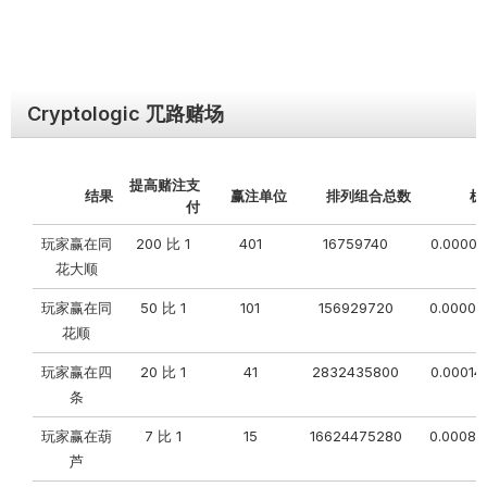
Cryptologic ⺴路赌场
提⾼赌注⽀
结果
赢注单位
排列组合总数
机
付
玩家赢在同
200 ⽐ 1
401
16759740
0.00000
花⼤顺
玩家赢在同
50 ⽐ 1
101
156929720
0.00000
花顺
玩家赢在四
20 ⽐ 1
41
2832435800
0.00014
条
玩家赢在葫
7 ⽐ 1
15
16624475280
0.00083
芦