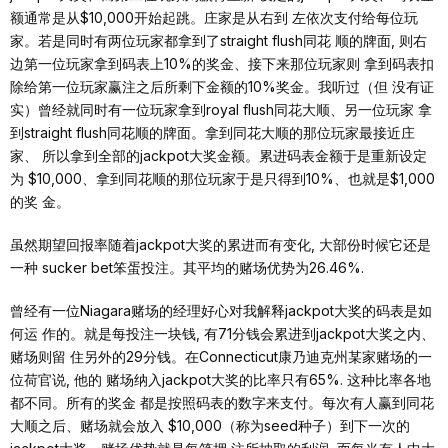
额通常是从$10,000开始起跳。庄家是从右到 左依次⽀付给每位玩
家。若是同时有两位玩家都拿到了straight flush同花 顺的牌⾯, 则右
边第⼀位玩家拿到码表上10%的奖⾦、接下来那位玩家则 拿到码表扣
除给第⼀位玩家赢注之后所剩下⾦额的10%奖⾦。我听过（但 没有证
实）曾经就同时有⼀位玩家拿到royal flush同花⼤顺、另⼀位玩家 拿
到straight flush同花顺的牌⾯。拿到同花⼤顺的那位玩家最接近庄
家、 所以拿到全部的jackpot⼤奖⾦额。累进码表⾦额于是重新设定
为 $10,000、拿到同花顺的那位玩家于是只得到10%、也就是$1,000
的奖 ⾦。
虽然期望回报率随着jackpot⼤奖的累进⽽有变化, ⼤部份时候它还是
⼀种 sucker bet笨蛋投注。其平均的赌场优势为26.46%.
曾经有⼀位Niagara赌场的经理好⼼对我解释jackpot⼤奖的码表是如
何运 作的。就是每投注⼀块钱, 有71分钱会累进到jackpot⼤奖之内、
赌场则留 住另外的29分钱。在Connecticut康乃迪克州某家赌场的⼀
位荷官说, 他的 赌场纳⼊jackpot⼤奖的⽐率只有65%. 这种⽐率各地
都不同。所有的奖⾦ 都是按照码表的数字来⽀付。每次有⼈赢到同花
⼤顺之后、赌场就会放⼊ $10,000（称为seed种⼦）到下⼀次的