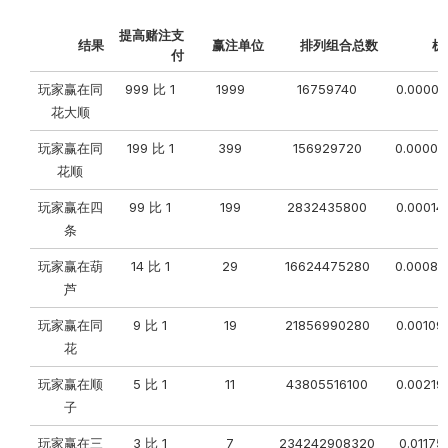
提⾼赌注⽀
结果
赢注单位
排列组合总数
机
付
玩家赢在同
999 ⽐ 1
1999
16759740
0.00000
花⼤顺
玩家赢在同
199 ⽐ 1
399
156929720
0.00000
花顺
玩家赢在四
99 ⽐ 1
199
2832435800
0.00014
条
玩家赢在葫
14 ⽐ 1
29
16624475280
0.00083
芦
玩家赢在同
9 ⽐ 1
19
21856990280
0.00109
花
玩家赢在顺
5 ⽐ 1
11
43805516100
0.00219
⼦
玩家赢在三
3 ⽐ 1
7
234242908320
0.01175