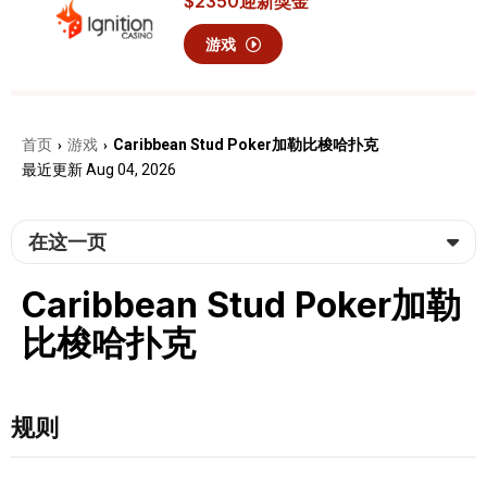
$2350
迎新獎金
游戏
首页
游戏
Caribbean Stud Poker加勒⽐梭哈扑克
›
›
最近更新 Aug 04, 2026
在这一页
Caribbean Stud Poker加勒
⽐梭哈扑克
规则