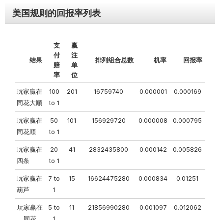
美国规则的回报率列表
⽀
赢
付
注
结果
排列组合总数
机率
回报率
赔
单
率
位
玩家贏在
100
201
16759740
0.000001
0.000169
同花⼤順
to 1
玩家赢在
50
101
156929720
0.000008
0.000795
同花顺
to 1
玩家赢在
20
41
2832435800
0.000142
0.005826
四条
to 1
玩家赢在
7 to
15
16624475280
0.000834
0.01251
葫芦
1
玩家赢在
5 to
11
21856990280
0.001097
0.012062
同花
1