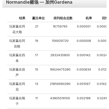
Normandie赌场 — 加州Gardena
结果
赢注单位
排列组合总数
机率
回报
玩家赢在同
21
16759740
0.000001
0.00001
花⼤顺
玩家赢在同
19
156929720
0.000008
0.0001
花顺
玩家赢在四
17
2832435800
0.000142
0.00241
条
玩家赢在葫
15
16624475280
0.000834
0.0125
芦
玩家赢在同
13
21856990280
0.001097
0.01425
花
玩家赢在顺
11
43805516100
0.002198
0.02417
⼦