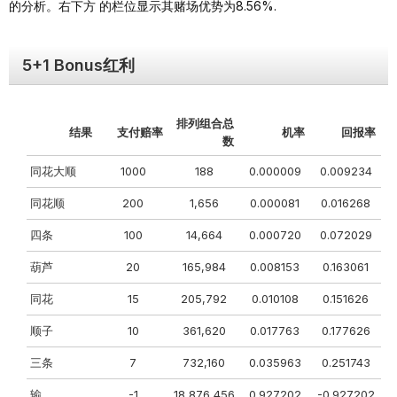
的分析。右下⽅ 的栏位显⽰其赌场优势为8.56%.
5+1 Bonus红利
排列组合总
结果
⽀付赔率
机率
回报率
数
同花⼤顺
1000
188
0.000009
0.009234
同花顺
200
1,656
0.000081
0.016268
四条
100
14,664
0.000720
0.072029
葫芦
20
165,984
0.008153
0.163061
同花
15
205,792
0.010108
0.151626
顺⼦
10
361,620
0.017763
0.177626
三条
7
732,160
0.035963
0.251743
输
-1
18,876,456
0.927202
-0.927202