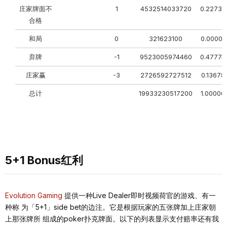
庄家牌⾯不
1
4532514033720
0.22738
合格
和局
0
321623100
0.00001
弃牌
-1
9523005974460
0.47774
庄家赢
-3
2726592727512
0.13678
总计
19933230517200
1.00000
5+1 Bonus红利
Evolution Gaming
提供⼀种Live Dealer即时视频荷官的游戏、有⼀
种称 为「5+1」side bet的边注。它是根据玩家的五张牌加上庄家朝
上那张牌所 组成的poker扑克牌⾯。以下的列表显⽰⽀付赔率还有我