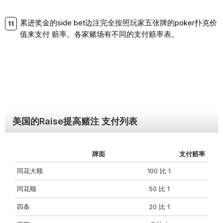
累进奖⾦的side bet边注完全按照玩家五张牌的poker扑克价
值来⽀付 赔率。各家赌场有不同的⽀付赔率表。
美国的Raise提⾼赌注 ⽀付列表
牌⾯
⽀付赔率
同花⼤顺
100 ⽐ 1
同花顺
50 ⽐ 1
四条
20 ⽐ 1