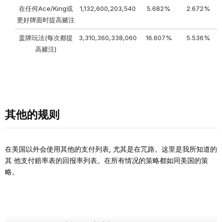
在任何Ace/King或
1,132,600,203,540
5.682%
2.672%
更好牌⾯时提⾼赌注
盖牌玩法(每次都提
3,310,360,338,060
16.607%
5.536%
⾼赌注)
其他的规则
在美国以外会使⽤其他的⽀付列表, 尤其是在⺴路。这⾥是我所知道的
其 他⽀付赔率表的回报率列表。在所有情况的策略都如同美国的策
略。