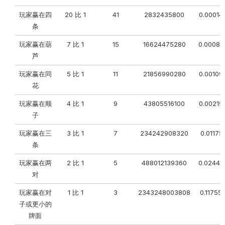
玩家赢在四
20 ⽐ 1
41
2832435800
0.00014
条
玩家赢在葫
7 ⽐ 1
15
16624475280
0.00083
芦
玩家赢在同
5 ⽐ 1
11
21856990280
0.00109
花
玩家赢在顺
4 ⽐ 1
9
43805516100
0.00219
⼦
玩家赢在三
3 ⽐ 1
7
234242908320
0.01175
条
玩家赢在两
2 ⽐ 1
5
488012139360
0.02448
对
玩家赢在对
1 ⽐ 1
3
2343248003808
0.11755
⼦或更⼩的
牌⾯