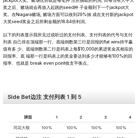
jackpot⼤奖。赌场优势就是每笔押 注所抽取的利润, ⽽每当有⼈中⼤
奖之后、赌场就会再放⼊起跳的seed种 ⼦⾦额到下⼀个jackpot⼤
奖。在Niagara赌场, 赌场⽅⾯可以收到29%抽 成在⽀付新的jackpot
⼤奖seed奖⾦之后所剩⾦额的18.84倍利润。
以下的列表显⽰我所⻅过或听过的⽀付列表。⽀付列表的代号与⽀付
列表 ⾃⼰排在顶端那⼀⾏。底端倒数第三⾏是回报的flat wins持平赢
值有多 少。底端倒数第⼆⾏是码表上每$10,000的累进奖⾦其相应的
回报率。底 端那⼀⾏是码表上的奖⾦要达到多少才能够有100%的回
报率、也就是 break even point收⽀平衡点。
Side Bet边注 ⽀付列表 1 到 5
牌⾯
1
2
3
4
同花⼤顺
100%
100%
100%
100%