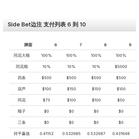
Side Bet边注 ⽀付列表 6 到 10
牌⾯
6
7
8
9
同花⼤顺
100%
100%
100%
100%
同花顺
10%
10%
10%
$5000
四条
$500
$500
$500
$500
葫芦
$100
$150
$150
$100
同花
$75
$100
$100
$50
顺⼦
$0
$0
$0
$0
三条
$0
$0
$0
$0
持平赢值
0.41152
0.532685
0.532687
0.431648