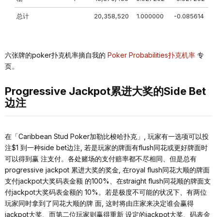
总计
20,358,520
1.000000
-0.085614
六张牌的poker扑克机率摘⾃我的
Poker Probabilities扑克机率
专
⻚。
Progressive Jackpot累进⼤奖的Side Bet
边注
在「Caribbean Stud Poker加勒⽐梭哈扑克」, 玩家有⼀选项可以投
注$1 到⼀种side bet边注, 若是玩家的牌⾯有flush同花或更好牌⾯时
可以得到赢 注⽀付。各处赌场的⽀付赔率都不尽相同、但是总有
progressive jackpot 累进⼤奖的奖⾦, 在royal flush同花⼤顺的牌⾯
⽀付jackpot⼤奖码表⾦额 的100%、在straight flush同花顺的牌⾯⽀
付jackpot⼤奖码表⾦额的 10%。若是极度不可能的状况下、有两位
玩家同时拿到了同花⼤顺的牌 ⾯, 这时将由庄家来决定谁会赢得
jackpot⼤奖、⽽第⼆位玩家则赢得重新 设定的jackpot⼤奖、码表⾦