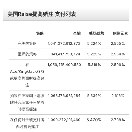
美国Raise提⾼赌注 ⽀付列表
策略
全输
赌场优势
危险元素
完美的策略
1,041,372,912,372
5.224%
2.555%
巫师的策略
1,041,417,758,724
5.225%
2.554%
在
1,059,715,400,580
5.316%
2.596%
Ace/King/Jack/8/3
或更⾼牌⾯时提⾼赌
注
如果在庄家朝上那张
1,063,176,931,284
5.334%
2.616%
牌符合玩家任何的牌
时提⾼赌注
在任何对⼦或更好牌
1,090,272,101,460
5.470%
2.738%
⾯时提⾼赌注