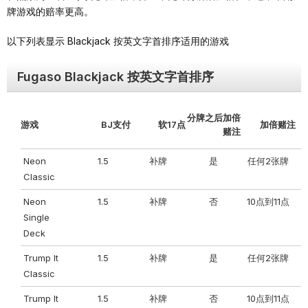
牌游戏的赔率更高。
以下列表显示 Blackjack 按英文字首排序适用的游戏
Fugaso Blackjack 按英文字首排序
分牌之后加倍
游戏
BJ支付
软17点
加倍赌注
赌注
Neon
1.5
补牌
是
任何2张牌
Classic
Neon
1.5
补牌
否
10点到11点
Single
Deck
Trump It
1.5
补牌
是
任何2张牌
Classic
Trump It
1.5
补牌
否
10点到11点