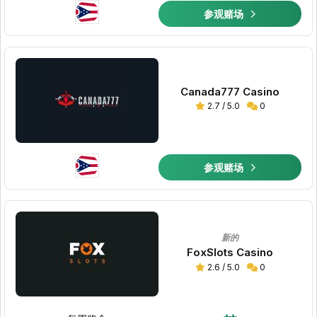
参观赌场
Canada777 Casino
2.7 / 5.0
0
参观赌场
新的
FoxSlots Casino
2.6 / 5.0
0