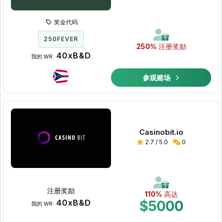
奖金代码
250FEVER
250%
注册奖励
40xB&D
我的 WR:
参观赌场
Casinobit.io
2.7 / 5.0
0
注册奖励
110%
高达
40xB&D
$5000
我的 WR: