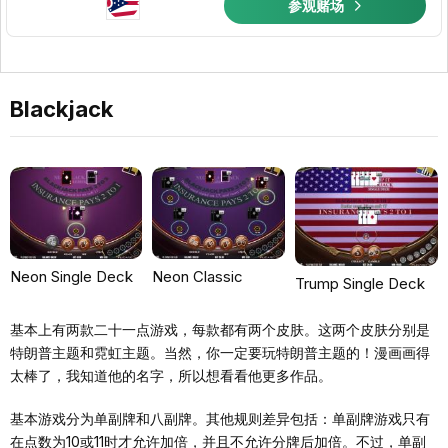
参观赌场
Blackjack
Neon Single Deck
Neon Classic
Trump Single Deck
基本上有两款二十一点游戏，每款都有两个皮肤。这两个皮肤分别是
特朗普主题和霓虹主题。当然，你一定要玩特朗普主题的！漫画画得
太棒了，我知道他的名字，所以想看看他更多作品。
基本游戏分为单副牌和八副牌。其他规则差异包括：单副牌游戏只有
在点数为10或11时才允许加倍，并且不允许分牌后加倍。不过，单副