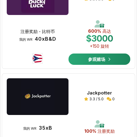
600%
高达
注册奖励 - 比特币
$3000
40xB&D
我的 WR:
+150 旋转
参观赌场
Jackpotter
3.3 / 5.0
0
35xB
我的 WR:
100%
注册奖励