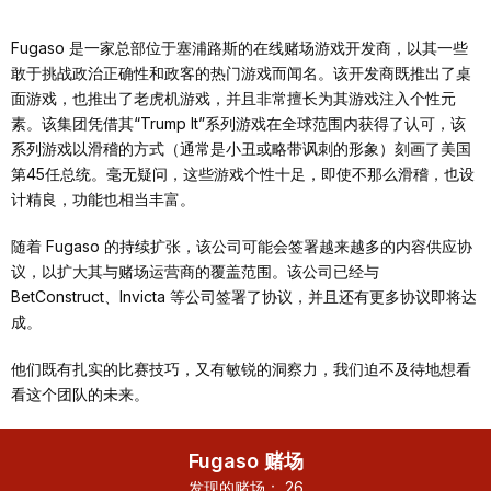
Fugaso 是一家总部位于塞浦路斯的在线赌场游戏开发商，以其一些
敢于挑战政治正确性和政客的热门游戏而闻名。该开发商既推出了桌
面游戏，也推出了老虎机游戏，并且非常擅长为其游戏注入个性元
素。该集团凭借其“Trump It”系列游戏在全球范围内获得了认可，该
系列游戏以滑稽的方式（通常是小丑或略带讽刺的形象）刻画了美国
第45任总统。毫无疑问，这些游戏个性十足，即使不那么滑稽，也设
计精良，功能也相当丰富。
随着 Fugaso 的持续扩张，该公司可能会签署越来越多的内容供应协
议，以扩大其与赌场运营商的覆盖范围。该公司已经与
BetConstruct、Invicta 等公司签署了协议，并且还有更多协议即将达
成。
他们既有扎实的比赛技巧，又有敏锐的洞察力，我们迫不及待地想看
看这个团队的未来。
Fugaso 赌场
发现的赌场：
26