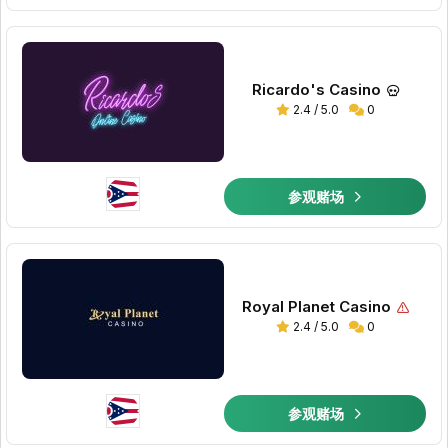
Ricardo's Casino
2.4 / 5.0
0
参观赌场
Royal Planet Casino
2.4 / 5.0
0
参观赌场