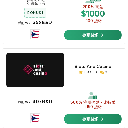
奖金代码
200%
高达
$1000
BONUS1
+100 旋转
35xB&D
我的 WR:
参观赌场
Slots And Casino
2.8 / 5.0
0
40xB&D
500%
注册奖励 - 比特币
我的 WR:
+150 旋转
参观赌场