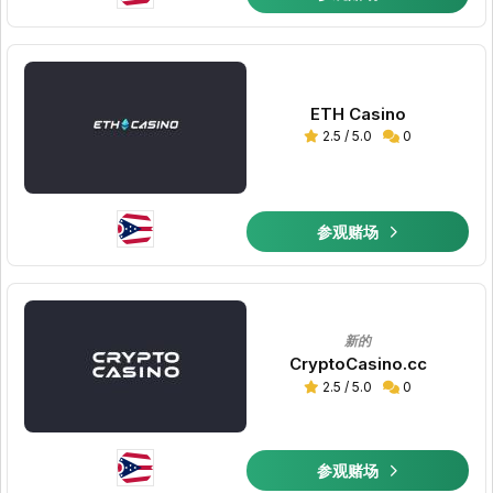
ETH Casino
2.5 / 5.0
0
参观赌场
新的
CryptoCasino.cc
2.5 / 5.0
0
参观赌场