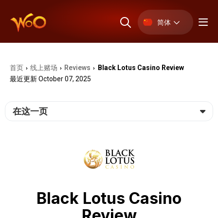
简体
首页
线上赌场
Reviews
Black Lotus Casino Review
›
›
›
最近更新 October 07, 2025
在这一页
Black Lotus Casino
Review