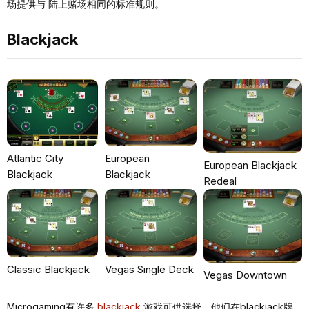
场提供与 陆上赌场相同的标准规则。
Blackjack
Atlantic City
European
European Blackjack
Blackjack
Blackjack
Redeal
Classic Blackjack
Vegas Single Deck
Vegas Downtown
Microgaming有许多
blackjack
游戏可供选择。他们在blackjack牌