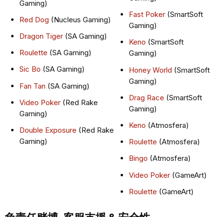
Gaming)
Fast Poker
(SmartSoft
Red Dog
(Nucleus Gaming)
Gaming)
Dragon Tiger
(SA Gaming)
Keno
(SmartSoft
Roulette
(SA Gaming)
Gaming)
Sic Bo
(SA Gaming)
Honey World
(SmartSoft
Gaming)
Fan Tan
(SA Gaming)
Drag Race
(SmartSoft
Video Poker
(Red Rake
Gaming)
Gaming)
Keno
(Atmosfera)
Double Exposure
(Red Rake
Gaming)
Roulette
(Atmosfera)
Bingo
(Atmosfera)
Video Poker
(GameArt)
Roulette
(GameArt)