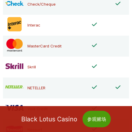
Check/Cheque
Interac
MasterCard Credit
Skrill
NETELLER
Visa Credit
Black Lotus Casino
参观赌场
Neosurf