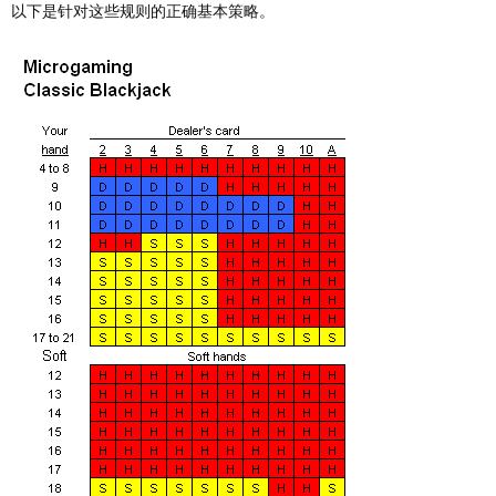
以下是针对这些规则的正确基本策略。