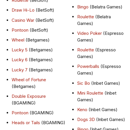
Roulette
(BetSoft)
Bingo
(Belatra Games)
Draw Hi-Lo
(BetSoft)
Roulette
(Belatra
Casino War
(BetSoft)
Games)
Pontoon
(BetSoft)
Video Poker
(Espresso
Wheel
(Betgames)
Games)
Lucky 5
(Betgames)
Roulette
(Espresso
Games)
Lucky 6
(Betgames)
Powerballs
(Espresso
Lucky 7
(Betgames)
Games)
Wheel of Fortune
Sic Bo
(Inbet Games)
(Betgames)
Mini Roulette
(Inbet
Double Exposure
Games)
(BGAMING)
Keno
(Inbet Games)
Pontoon
(BGAMING)
Dogs 3D
(Inbet Games)
Heads or Tails
(BGAMING)
Bingo
(Inbet Games)