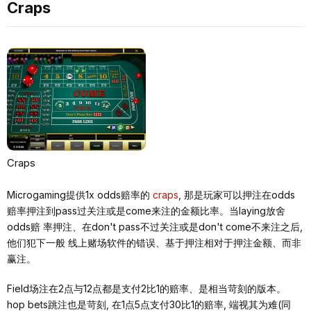
Craps
Craps
Microgaming提供1x odds赔率的
craps
, 那是玩家可以押注在odds
赔率押注到pass过关注或是come来注的⾦额⽐率。当laying放舍
odds赔 率押注、在don't pass不过关注或是don't come不来注之后,
他们犯下⼀般 线上赌场软件的错误、基于押注相对于押注⾦额、⽽⾮
赢注。
Field场注在2点与12点都是⽀付2⽐1的赔率、是相当苛刻的版本。
hop bets跳注也是苛刻, 在1点5点⽀付30⽐1的赔率, 端视其为难(同