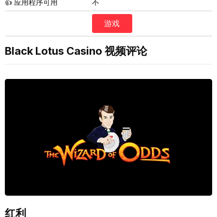
👍 应用程序可用
不
游戏
Black Lotus Casino 视频评论
红利