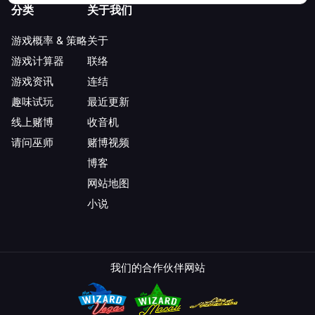
分类
关于我们
游戏概率 & 策略
关于
游戏计算器
联络
游戏资讯
连结
趣味试玩
最近更新
线上赌博
收音机
请问巫师
赌博视频
博客
网站地图
小说
我们的合作伙伴网站