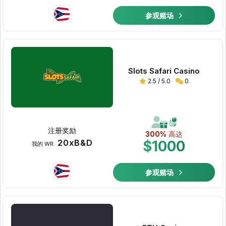
参观赌场
Slots Safari Casino
2.5 / 5.0
0
注册奖励
300%
高达
20xB&D
$1000
我的 WR:
参观赌场