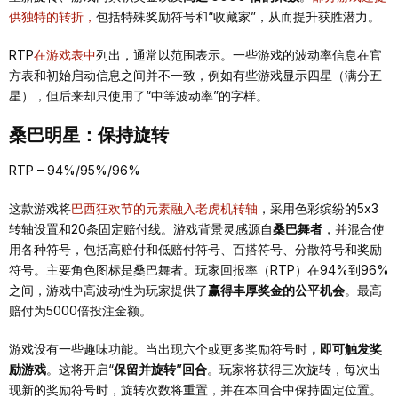
供独特的转折，
包括特殊奖励符号和“收藏家”，从而提升获胜潜力。
RTP
在游戏表中
列出，通常以范围表示。一些游戏的波动率信息在官
方表和初始启动信息之间并不一致，例如有些游戏显示四星（满分五
星），但后来却只使用了“中等波动率”的字样。
桑巴明星：保持旋转
RTP – 94%/95%/96%
这款游戏将
巴西狂欢节的元素融入老虎机转轴
，采用色彩缤纷的5x3
转轴设置和20条固定赔付线。游戏背景灵感源自
桑巴舞者
，并混合使
用各种符号，包括高赔付和低赔付符号、百搭符号、分散符号和奖励
符号。主要角色图标是桑巴舞者。玩家回报率（RTP）在94%到96%
之间，游戏中高波动性为玩家提供了
赢得丰厚奖金的公平机会
。最高
赔付为5000倍投注金额。
游戏设有一些趣味功能。当出现六个或更多奖励符号时
，即可触发奖
励游戏
。这将开启“
保留并旋转”回合
。玩家将获得三次旋转，每次出
现新的奖励符号时，旋转次数将重置，并在本回合中保持固定位置。