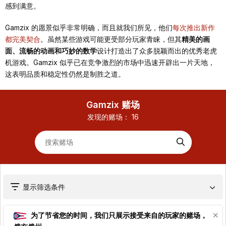
感到满意。
Gamzix 的愿景似乎非常明确，而且就我们所见，他们
每次推出新作
都完美契合
。虽然某些游戏可能更受部分玩家青睐，但其
精美的画
面、流畅的动画和巧妙的数学
设计打造出了众多脱颖而出的优秀老虎
机游戏。Gamzix 似乎已在竞争激烈的市场中迅速开辟出一片天地，
这表明品质和稳定性仍然是制胜之道。
Gamzix 赌场
发现的赌场：
16
显示筛选条件
为了节省您的时间，我们只展示接受来自的玩家的赌场，