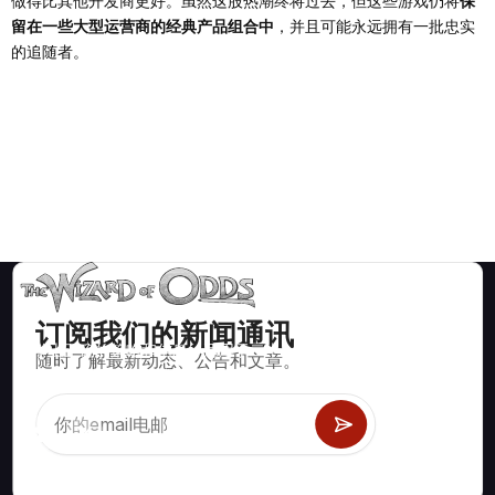
做得比其他开发商更好。虽然这股热潮终将过去，但这些游戏仍将
保
留在一些大型运营商的经典产品组合中
，并且可能永远拥有一批忠实
的追随者。
订阅我们的新闻通讯
数学上正确的策略和信息，适用于二十一点、掷骰子、轮盘赌等
随时了解最新动态、公告和文章。
数百种可玩的赌场游戏。