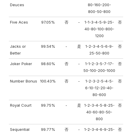
Deuces
80-160-200-
800-50-800
Five Aces
97.05%
否
-
1-1-3-4-5-9-25-
否
40-80-100-800-
1200
Jacks or
99.54%
-
是
1-2-3-4-5-6-9-
否
Better
25-50-800
Joker Poker
98.60%
否
-
1-1-2-3-5-7-17-
否
50-100-200-1000
Number Bonus
100.43%
否
-
1-2-3-2-5-4-5-
否
6-10-12-20-40-
80-600
Royal Court
99.75%
-
是
1-2-3-4-5-8-25-
否
40-60-80-50-
800
Sequential
99.77%
否
-
1-2-3-4-6-9-25-
否