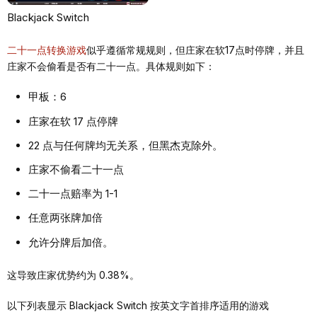
Blackjack Switch
二十一点转换游戏
似乎遵循常规规则，但庄家在软17点时停牌，并且
庄家不会偷看是否有二十一点。具体规则如下：
甲板：6
庄家在软 17 点停牌
22 点与任何牌均无关系，但黑杰克除外。
庄家不偷看二十一点
二十一点赔率为 1-1
任意两张牌加倍
允许分牌后加倍。
这导致庄家优势约为 0.38%。
以下列表显示 Blackjack Switch 按英文字首排序适用的游戏