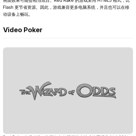
画面效果可能会相当炫目。Red Rake 的游戏采用 HTML5 格式，比
Flash 更节省资源。因此，游戏兼容更多电脑系统，并且也可以在移
动设备上畅玩。
Video Poker