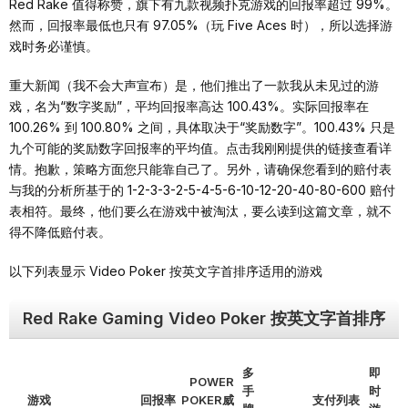
Red Rake 值得称赞，旗下有九款视频扑克游戏的回报率超过 99%。
然而，回报率最低也只有 97.05%（玩 Five Aces 时），所以选择游
戏时务必谨慎。
重大新闻（我不会大声宣布）是，他们推出了一款我从未见过的游
戏，名为“数字奖励”，平均回报率高达 100.43%。实际回报率在
100.26% 到 100.80% 之间，具体取决于“奖励数字”。100.43% 只是
九个可能的奖励数字回报率的平均值。点击我刚刚提供的链接查看详
情。抱歉，策略方面您只能靠自己了。另外，请确保您看到的赔付表
与我的分析所基于的 1-2-3-3-2-5-4-5-6-10-12-20-40-80-600 赔付
表相符。最终，他们要么在游戏中被淘汰，要么读到这篇文章，就不
得不降低赔付表。
以下列表显示 Video Poker 按英文字首排序适用的游戏
Red Rake Gaming Video Poker 按英文字首排序
多
即
POWER
手
时
游戏
回报率
POKER威
支付列表