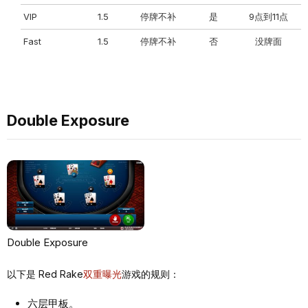
VIP
1.5
停牌不补
是
9点到11点
Fast
1.5
停牌不补
否
没牌面
Double Exposure
Double Exposure
以下是 Red Rake
双重曝光
游戏的规则：
六层甲板。