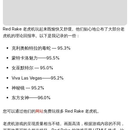
Red Rake 老虎机玩起来既愉快又舒缓。他们贴心地公布了大部分老
虎机的理论回报率。以下是我记录的一些：
克利奥帕特拉的毒蛇 — 95.3%
蒙特卡洛魅力——95.5%
女巫默特尔 — 95.0%
Viva Las Vegas——95.2%
神秘镜 — 95.2%
东方女神——96.0%
您可以通过他们的
网站
免费玩很多 Red Rake 老虎机。
老虎机游戏的呈现质量相当不错。画面高清，根据游戏内容的不同，