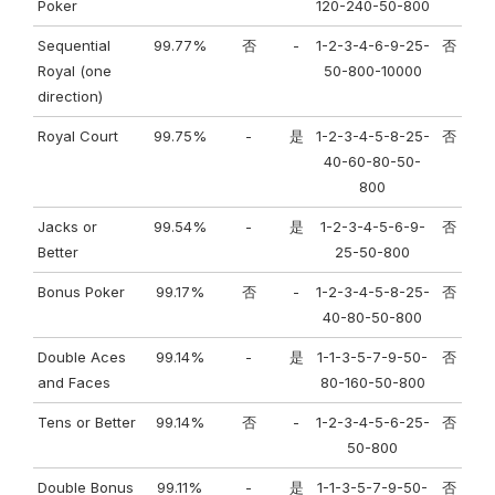
Poker
120-240-50-800
Sequential
99.77%
否
-
1-2-3-4-6-9-25-
否
Royal (one
50-800-10000
direction)
Royal Court
99.75%
-
是
1-2-3-4-5-8-25-
否
40-60-80-50-
800
Jacks or
99.54%
-
是
1-2-3-4-5-6-9-
否
Better
25-50-800
Bonus Poker
99.17%
否
-
1-2-3-4-5-8-25-
否
40-80-50-800
Double Aces
99.14%
-
是
1-1-3-5-7-9-50-
否
and Faces
80-160-50-800
Tens or Better
99.14%
否
-
1-2-3-4-5-6-25-
否
50-800
Double Bonus
99.11%
-
是
1-1-3-5-7-9-50-
否