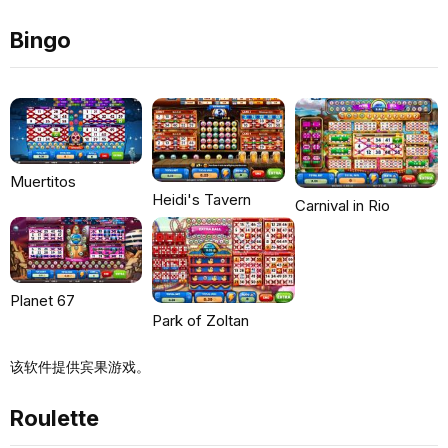
Bingo
Muertitos
Heidi's Tavern
Carnival in Rio
Planet 67
Park of Zoltan
该软件提供宾果游戏。
Roulette