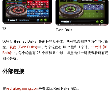
16
Twin Balls
疯狂盘 (Frenzy Disks) 是两种轮盘变体。两种轮盘都包含两个同心轮
盘。
双盘 (Twin Disks)
中，每个轮盘有 10 个槽和 1 个球。
十六球 (16
Balls)
中，每个轮盘有 25 个槽和 8 个球。请点击任一链接查看所有规
则和分析。
外部链接
在
redrakegaming.com
免费试玩 Red Rake 游戏。