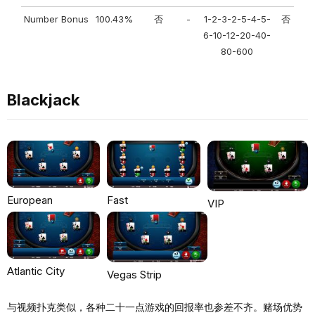
Number Bonus
100.43%
否
-
1-2-3-2-5-4-5-
否
6-10-12-20-40-
80-600
Blackjack
European
Fast
VIP
Atlantic City
Vegas Strip
与视频扑克类似，各种二十一点游戏的回报率也参差不齐。赌场优势