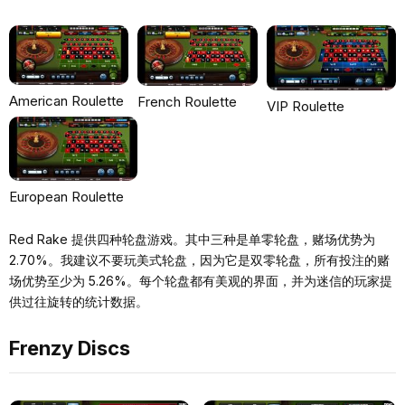
American Roulette
French Roulette
VIP Roulette
European Roulette
Red Rake 提供四种轮盘游戏。其中三种是单零轮盘，赌场优势为
2.70%。我建议不要玩美式轮盘，因为它是双零轮盘，所有投注的赌
场优势至少为 5.26%。每个轮盘都有美观的界面，并为迷信的玩家提
供过往旋转的统计数据。
Frenzy Discs