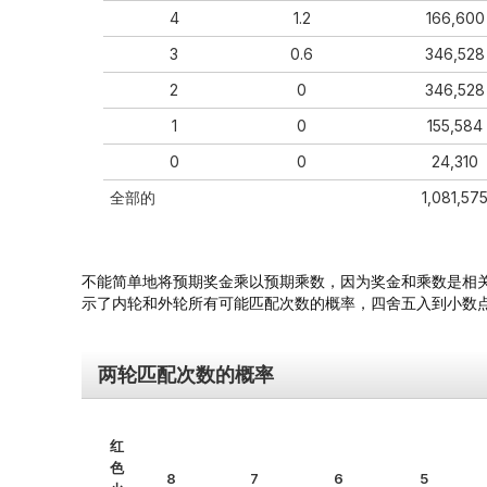
4
1.2
166,600
3
0.6
346,528
2
0
346,528
1
0
155,584
0
0
24,310
全部的
1,081,57
不能简单地将预期奖金乘以预期乘数，因为奖金和乘数是相
示了内轮和外轮所有可能匹配次数的概率，四舍五入到小数
两轮匹配次数的概率
红
色
8
7
6
5