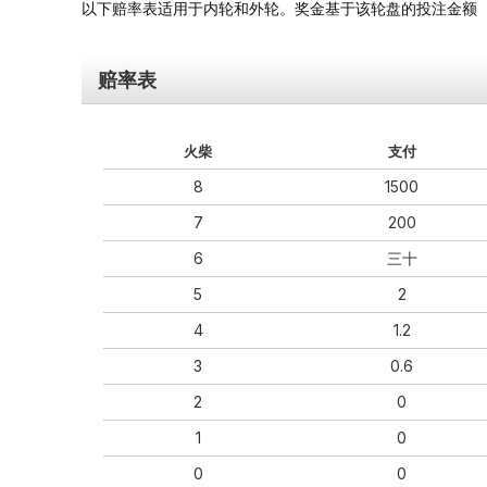
以下赔率表适用于内轮和外轮。奖金基于该轮盘的投注金额
赔率表
火柴
支付
8
1500
7
200
6
三十
5
2
4
1.2
3
0.6
2
0
1
0
0
0