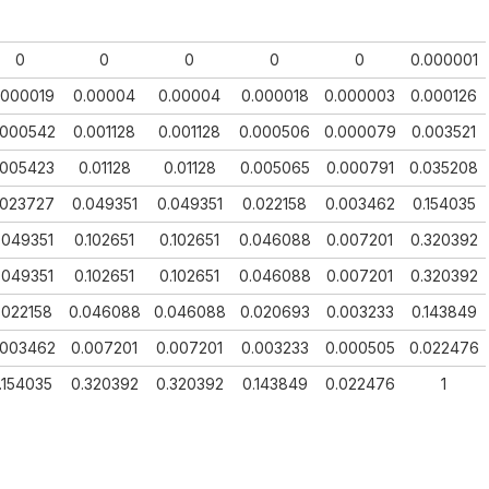
0
0
0
0
0
0.000001
.000019
0.00004
0.00004
0.000018
0.000003
0.000126
.000542
0.001128
0.001128
0.000506
0.000079
0.003521
.005423
0.01128
0.01128
0.005065
0.000791
0.035208
.023727
0.049351
0.049351
0.022158
0.003462
0.154035
.049351
0.102651
0.102651
0.046088
0.007201
0.320392
.049351
0.102651
0.102651
0.046088
0.007201
0.320392
.022158
0.046088
0.046088
0.020693
0.003233
0.143849
.003462
0.007201
0.007201
0.003233
0.000505
0.022476
.154035
0.320392
0.320392
0.143849
0.022476
1