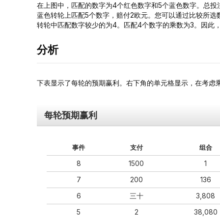
在上图中，匹配的数字为4个红色数字和5个蓝色数字。总投注
蓝色转轮上匹配5个数字，赔付2欧元。您可以通过比较所选
转轮中匹配数字较少的为4。匹配4个数字的乘数为3。因此，总奖金为4
分析
下表显示了每轮的预期赢利。右下角的单元格显示，在考虑乘数
每轮预期赢利
事件
支付
组合
8
1500
1
7
200
136
6
三十
3,808
5
2
38,080