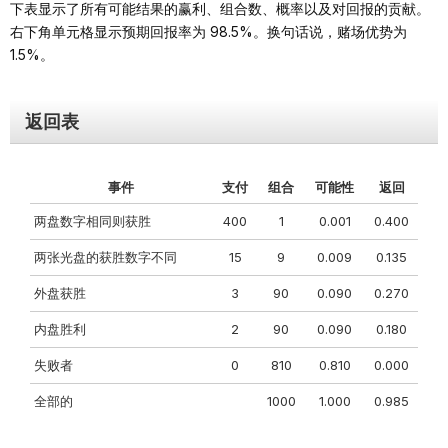
下表显示了所有可能结果的赢利、组合数、概率以及对回报的贡献。
右下角单元格显示预期回报率为 98.5%。换句话说，赌场优势为
1.5%。
返回表
事件
支付
组合
可能性
返回
两盘数字相同则获胜
400
1
0.001
0.400
两张光盘的获胜数字不同
15
9
0.009
0.135
外盘获胜
3
90
0.090
0.270
内盘胜利
2
90
0.090
0.180
失败者
0
810
0.810
0.000
全部的
1000
1.000
0.985