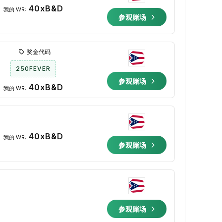
40xB&D
我的 WR:
参观赌场
奖金代码
250FEVER
参观赌场
40xB&D
我的 WR:
40xB&D
我的 WR:
参观赌场
参观赌场