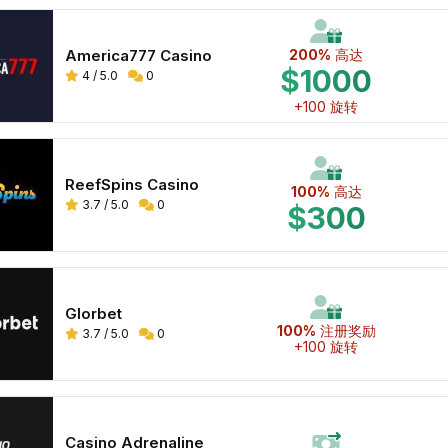
200%
高达
America777 Casino
$1000
4 / 5.0
0
+100 旋转
ReefSpins Casino
100%
高达
3.7 / 5.0
0
$300
Glorbet
100%
注册奖励
3.7 / 5.0
0
+100 旋转
Casino Adrenaline