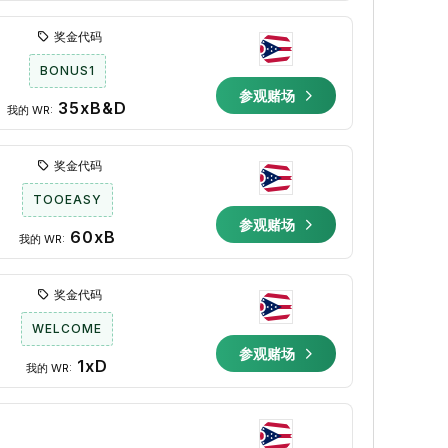
奖金代码
BONUS1
参观赌场
35xB&D
我的 WR:
奖金代码
TOOEASY
参观赌场
60xB
我的 WR:
奖金代码
WELCOME
参观赌场
1xD
我的 WR: