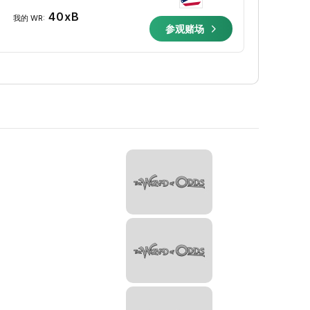
40xB
我的 WR:
参观赌场