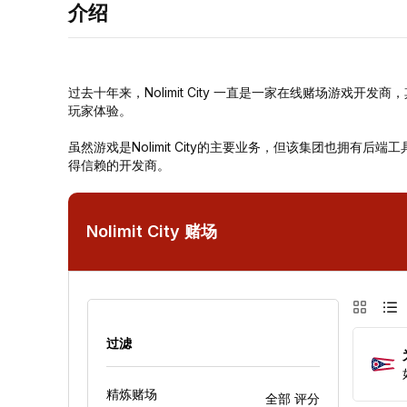
介绍
过去十年来，Nolimit City 一直是一家在线赌场游
玩家体验。
虽然游戏是Nolimit City的主要业务，但该集团也拥有后端
得信赖的开发商。
Nolimit City 赌场
以网
过滤
精炼赌场
全部
评分