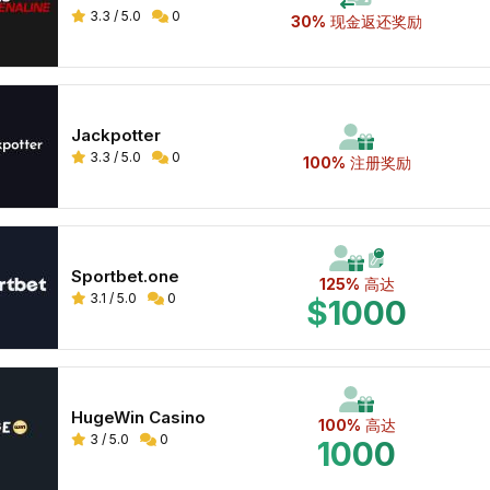
3.3 / 5.0
0
30%
现金返还奖励
Jackpotter
3.3 / 5.0
0
100%
注册奖励
Sportbet.one
125%
高达
3.1 / 5.0
0
$1000
HugeWin Casino
100%
高达
3 / 5.0
0
1000