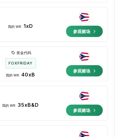
1xD
我的 WR:
参观赌场
奖金代码
FOXFRIDAY
参观赌场
40xB
我的 WR:
35xB&D
我的 WR:
参观赌场