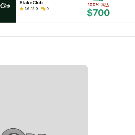
StakeClub
100%
高达
1.6 / 5.0
0
$700