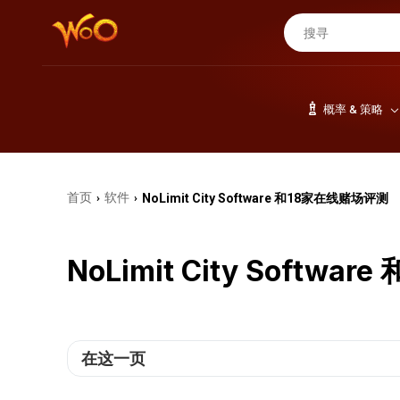
概率 & 策略
首页
软件
NoLimit City Software 和18家在线赌场评测
›
›
NoLimit City Softw
在这一页