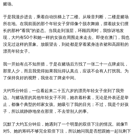
赌场。
于是我漫步进去，乘着自动扶梯上了二楼。从噪音判断，二楼是赌场
所在地。在我前面的那个年轻女子穿得像个脱衣舞娘，摆着妓女们擅
长的那种“看我”的姿态。当我走到顶层，环顾四周时，我惊讶地发
现，大约有50个和她一样的女孩在周围走来走去。即使在澳门，我也
没见过这样的景象。放眼望去，到处都是穿着紧身连衣裙和高跟鞋的
漂亮年轻女子。
我一开始有点不知所措，于是在赌场后方找了一张二十一点牌桌玩，
那里人少，而且我觉得如果我玩得认真点，应该不会有人打扰我。为
了保持良好的视野，我坐在了牌桌中间。
大约15分钟后，一位看起来二十五六岁的漂亮年轻女子坐到了我旁
边。与赌场里的其他年轻女子不同，她衣着朴素，无论是外表还是举
止，都像个典型的邻家女孩。她吸引了我的目光；不过，我是个好孩
子，所以就静静地坐在那里，不去管别人的事。
沉默了大约五分钟后，她遇到了一个明显的双倍下注的情况。就像11
对5。她的筹码不够完全双倍下注，所以她问我是否想跟她一起玩剩下