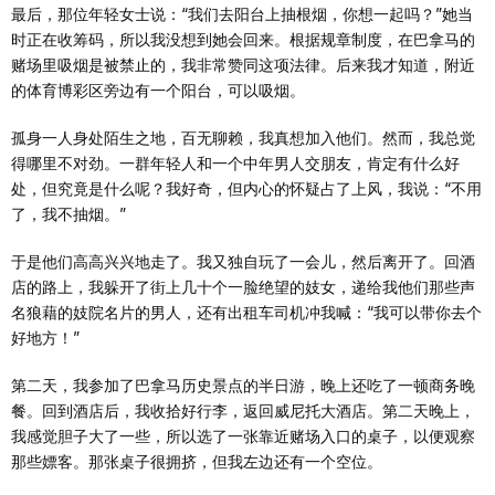
最后，那位年轻女士说：“我们去阳台上抽根烟，你想一起吗？”她当
时正在收筹码，所以我没想到她会回来。根据规章制度，在巴拿马的
赌场里吸烟是被禁止的，我非常赞同这项法律。后来我才知道，附近
的体育博彩区旁边有一个阳台，可以吸烟。
孤身一人身处陌生之地，百无聊赖，我真想加入他们。然而，我总觉
得哪里不对劲。一群年轻人和一个中年男人交朋友，肯定有什么好
处，但究竟是什么呢？我好奇，但内心的怀疑占了上风，我说：“不用
了，我不抽烟。”
于是他们高高兴兴地走了。我又独自玩了一会儿，然后离开了。回酒
店的路上，我躲开了街上几十个一脸绝望的妓女，递给我他们那些声
名狼藉的妓院名片的男人，还有出租车司机冲我喊：“我可以带你去个
好地方！”
第二天，我参加了巴拿马历史景点的半日游，晚上还吃了一顿商务晚
餐。回到酒店后，我收拾好行李，返回威尼托大酒店。第二天晚上，
我感觉胆子大了一些，所以选了一张靠近赌场入口的桌子，以便观察
那些嫖客。那张桌子很拥挤，但我左边还有一个空位。