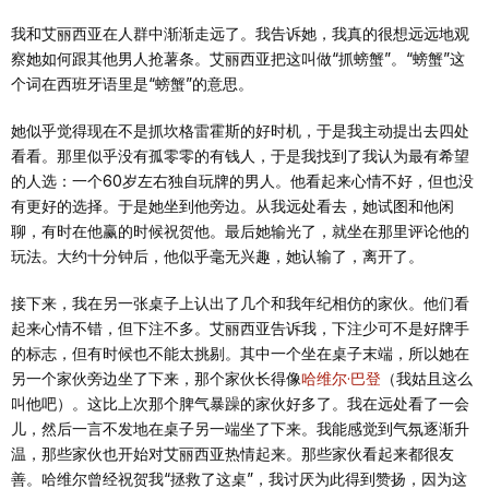
我和艾丽西亚在人群中渐渐走远了。我告诉她，我真的很想远远地观
察她如何跟其他男人抢薯条。艾丽西亚把这叫做“抓螃蟹”。“螃蟹”这
个词在西班牙语里是“螃蟹”的意思。
她似乎觉得现在不是抓坎格雷霍斯的好时机，于是我主动提出去四处
看看。那里似乎没有孤零零的有钱人，于是我找到了我认为最有希望
的人选：一个60岁左右独自玩牌的男人。他看起来心情不好，但也没
有更好的选择。于是她坐到他旁边。从我远处看去，她试图和他闲
聊，有时在他赢的时候祝贺他。最后她输光了，就坐在那里评论他的
玩法。大约十分钟后，他似乎毫无兴趣，她认输了，离开了。
接下来，我在另一张桌子上认出了几个和我年纪相仿的家伙。他们看
起来心情不错，但下注不多。艾丽西亚告诉我，下注少可不是好牌手
的标志，但有时候也不能太挑剔。其中一个坐在桌子末端，所以她在
另一个家伙旁边坐了下来，那个家伙长得像
哈维尔·巴登
（我姑且这么
叫他吧）。这比上次那个脾气暴躁的家伙好多了。我在远处看了一会
儿，然后一言不发地在桌子另一端坐了下来。我能感觉到气氛逐渐升
温，那些家伙也开始对艾丽西亚热情起来。那些家伙看起来都很友
善。哈维尔曾经祝贺我“拯救了这桌”，我讨厌为此得到赞扬，因为这