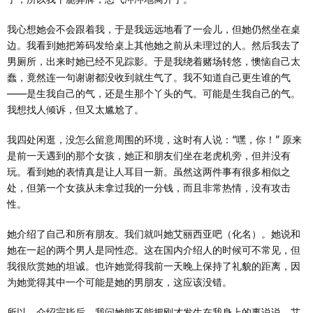
我心想她会不会跟着我，于是我远远地看了一会儿，但她仍然坐在桌
边。我看到她把筹码发给桌上其他她之前从未理过的人。然后我去了
男厕所，出来时她已经不见踪影。于是我绕着赌场转悠，懊恼自己太
蠢，竟然连一句谢谢都没收到就生气了。我不知道自己更生谁的气
——是生我自己的气，还是生那个丫头的气。可能是生我自己的气。
我想找人倾诉，但又太尴尬了。
我四处闲逛，没怎么留意周围的环境，这时有人说：“嘿，你！” 原来
是前一天遇到的那个女孩，她正和朋友们坐在老虎机旁，但并没有
玩。看到她的表情真是让人耳目一新。虽然这两件事有很多相似之
处，但第一个女孩从未拿过我的一分钱，而且非常热情，没有攻击
性。
她介绍了自己和所有朋友。我们就叫她艾丽西亚吧（化名）。她说和
她在一起的两个男人是同性恋。这在国内介绍人的时候可不常见，但
我很欣赏她的坦诚。也许她觉得我前一天晚上保持了礼貌的距离，因
为她觉得其中一个可能是她的男朋友，这应该没错。
所以，介绍完毕后，我问她能不能把刚才发生在我身上的事说说。艾