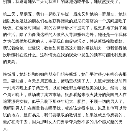
别前，我邀请她第二天到我酒店的泳池边吃午饭，她欣然接受了。
第二天，星期五，我们一起吃了午饭，后来又和她的一群朋友、她姐
姐以及她姐姐的朋友们在她获得赠款的威尼托酒店的一个房间里吃了
晚饭。在这段时间里，我的西班牙语水平提高了，也更多地了解了她
的生活。除了为像我这样的人做私人导游赚钱之外，她还是一个我称
之为低级优势玩家的人，主要玩自由促销活动，并从赌场榨取赠款。
我试着给她一些建议，教她如何提高这方面的赚钱能力，但我觉得她
没听懂我在说什么。这种情况在我的观众中发生的频率可能比我想象
的要高。
晚饭后，她姐姐和姐姐的朋友们想去赌场，她们平时很少有机会去那
里。要知道，今天是周五晚上，赌场里挤满了人。人流肯定比以前周
一到周四晚上多了两三倍。以前到处都是年轻貌美的妓女。然而，这
个周五晚上，赌场成了卖方市场。很多看起来欲火焚身的美国男人在
追逐漂亮女孩。似乎只剩下那些年纪大、肥胖、不顾一切的男人了。
我听到男人们在商量着去哪里找，标准该定得多低，以及其他可以尝
试的地方。显而易见，我们要吸取的教训是，如果这就是你想要的，
最好在周中去，因为那时女人们要争夺为数不多的几个感兴趣的男
人。