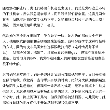
随着游戏的进行，类似的搭便车机会也出现了。我总是觉得这是不错
的下注机会，所以我总是会顺从，而且通常我们都会赢。这真是两全
其美：我既能用我的数学优势下注，又能和身边那位可爱的女士成为
朋友，因为她开始和我聊了一会儿。
然后她的三个朋友出现了，坐在她另一边。她左边的那位是个年轻
人，他用欧式的拥抱和亲吻脸颊来迎接她。我得好好学学这种打招呼
的方式，因为每次非美国女性这样跟我打招呼（这种情况并不常
见），我都会紧张，搞砸了。那家伙看起来很gay，但我不喜欢这样
臆断。就算他真的gay，我觉得在陌生人的男性朋友面前搭讪她也是
很不绅士的。
尽管她的朋友来了，她还是继续让我部分加倍她的赌注，而且每次都
全额付给我。我觉得，当你手头有钱的时候，把部分大额加倍的赌注
让给陌生人是愚蠢的，但我有一条严格的规定，绝不在牌桌上主动提
供建议，尤其是那些对我有负面影响的建议。这种情况持续了大约一
个小时。她一路上闲聊了几句，但我的回答简洁扼要。与此同时，她
那些没玩牌的朋友们似乎开始感到无聊和焦躁不安。