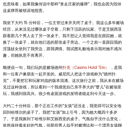
也意味着，如果我像传说中那样“拿走庄家的爆牌”，我也会因为毁掉
这桌牌而被错误地指责。
我坐下大约 15 分钟后，一位主管过来并关闭了桌子。我这么多年赌场
经历，从来没见过哪张桌子空着，只剩下活跃的玩家。于是艾丽西亚
跟着那几个男人去了另一张桌子。我不想让人觉得我是在跟踪她，就
换了一张桌子，就在他们选的那张桌子旁边。一个之前一直跟踪我的
淫荡妓女坐到了我旁边，跟我调情。我试图礼貌地表示我对她不感兴
趣，但她执意不肯离开。
顺便说一句，我们玩的是赌场德州
扑克（Casino Hold 'Em）
，是我
和一位客户兼朋友一起开发的。威尼托人把这个游戏称为“德州扑
克”，不要把它和玩家对战的版本混淆。这次旅行之前，我从未在赌场
见过这种游戏，所以看到一个我感觉自己亲手养大的“婴儿”在赌场里
玩，我感到很高兴。很少有桌面游戏的发明者能走到今天这一步。
大约二十分钟后，那个正在工作的“女孩”还没走，我觉得可以安全地
回到哈维尔的桌子了。我把“女孩”加上引号，因为她大概四十多岁
了。于是我换到了哈维尔和艾丽西亚的桌子。气氛似乎没什么变化，
依然保持着友好的气氛，但那些男人似乎对赌博比和一个漂亮女孩聊