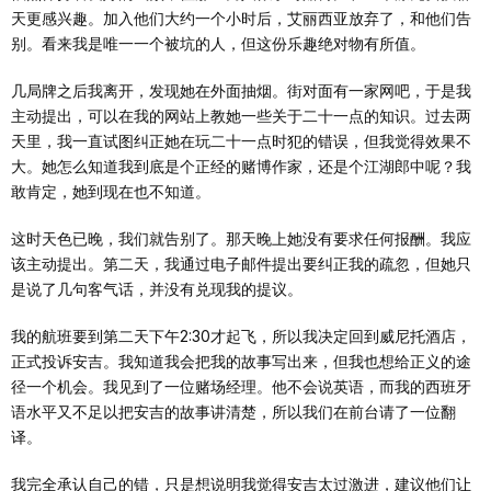
天更感兴趣。加入他们大约一个小时后，艾丽西亚放弃了，和他们告
别。看来我是唯一一个被坑的人，但这份乐趣绝对物有所值。
几局牌之后我离开，发现她在外面抽烟。街对面有一家网吧，于是我
主动提出，可以在我的网站上教她一些关于二十一点的知识。过去两
天里，我一直试图纠正她在玩二十一点时犯的错误，但我觉得效果不
大。她怎么知道我到底是个正经的赌博作家，还是个江湖郎中呢？我
敢肯定，她到现在也不知道。
这时天色已晚，我们就告别了。那天晚上她没有要求任何报酬。我应
该主动提出。第二天，我通过电子邮件提出要纠正我的疏忽，但她只
是说了几句客气话，并没有兑现我的提议。
我的航班要到第二天下午2:30才起飞，所以我决定回到威尼托酒店，
正式投诉安吉。我知道我会把我的故事写出来，但我也想给正义的途
径一个机会。我见到了一位赌场经理。他不会说英语，而我的西班牙
语水平又不足以把安吉的故事讲清楚，所以我们在前台请了一位翻
译。
我完全承认自己的错，只是想说明我觉得安吉太过激进，建议他们让