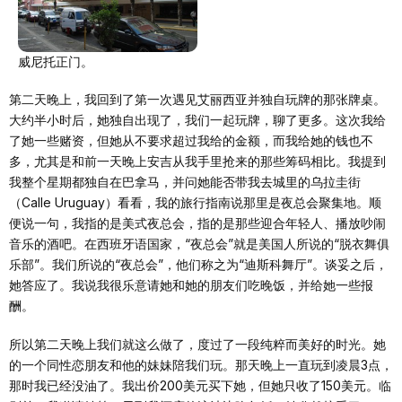
威尼托正门。
第二天晚上，我回到了第一次遇见艾丽西亚并独自玩牌的那张牌桌。
大约半小时后，她独自出现了，我们一起玩牌，聊了更多。这次我给
了她一些赌资，但她从不要求超过我给的金额，而我给她的钱也不
多，尤其是和前一天晚上安吉从我手里抢来的那些筹码相比。我提到
我整个星期都独自在巴拿马，并问她能否带我去城里的乌拉圭街
（Calle Uruguay）看看，我的旅行指南说那里是夜总会聚集地。顺
便说一句，我指的是美式夜总会，指的是那些迎合年轻人、播放吵闹
音乐的酒吧。在西班牙语国家，“夜总会”就是美国人所说的“脱衣舞俱
乐部”。我们所说的“夜总会”，他们称之为“迪斯科舞厅”。谈妥之后，
她答应了。我说我很乐意请她和她的朋友们吃晚饭，并给她一些报
酬。
所以第二天晚上我们就这么做了，度过了一段纯粹而美好的时光。她
的一个同性恋朋友和他的妹妹陪我们玩。那天晚上一直玩到凌晨3点，
那时我已经没油了。我出价200美元买下她，但她只收了150美元。临