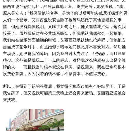
丽西亚说“当然可以”，然后认真地听着。我讲完后，她笑着说：“哦，
原来是安吉！”我保留她的名字，是为了给以后可能去威尼托赌场的男
人们一个警示。艾丽西亚说安吉除了抢筹码还做了其他更糟糕的事
情，但她没有具体说明。又聊了几句之后，她又邀请我抽烟，这次我
接受了。虽然我反对在公共场所吸烟，但我承认我偶尔会一起抽烟。
我们站在赌场外面抽烟的时候，艾丽西亚承认她也抢筹码，但她把安
吉当成了竞争对手，而且她似乎暗示她们彼此并不喜欢对方。然后她
主动说，她没抢我的筹码，因为我当时太专注了，很安静，而且酒量
很少。这些都是我玩二十一点的标志。难怪我这么快就被认出是个算
牌的人——而且我当时根本就没在算牌。话说回来，我在巴拿马根本
没费心算牌，因为我带的钱不够，不够资本，不值得费心。
所以，在得到问题的答案后，我觉得今晚应该能有个好结局了。于是
我告辞了，但又说我可能第二天晚上还会再来赌场。艾丽西亚说她会
来找我。