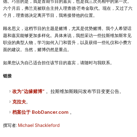
德。巧合的是，我是首期节目的嘉宾，也是我三次亮相中的第一次。
六个月后，弗兰克被联合主持人理查德·芒奇金取代。现在，又过了六
个月，理查德决定离开节目，我将接替他的位置。
顾名思义，这档节目的主题是赌博，尤其是优势赌博。我个人希望话
题和嘉宾能够更加多样化。具体来说，我想采访一些拉斯维加斯常见
职业的典型人物，学习如何入门和晋升，以及获得一些礼仪和小费方
面的建议。当然，赌博仍然是重点。
如果您认为自己适合担任该节目的嘉宾，请随时与我联系。
链接
改为“边缘赌博”
。拉斯维加斯顾问发布节目变更公告。
克拉夫
。
档案位于 BobDancer.com
。
撰写者:
Michael Shackleford