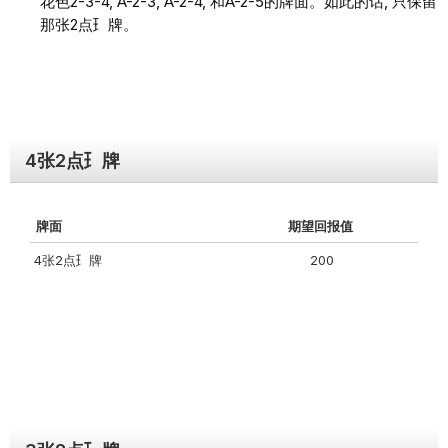
花⾊2-3-4, A-2-3, A-2-4, 和A-2-5的牌⾯。如此的话, 只保留
那张2点⺩牌。
4张2点⺩牌
牌⾯
期望回报值
4张2点⺩牌
200