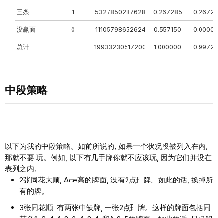
三条
1
5327850287628
0.267285
0.2672
没赢⾯
0
11105798652624
0.557150
0.0000
总计
19933230517200
1.000000
0.9972
中段策略
以下为我的中段策略。如前所说的, 如果⼀个状况没被列⼊在内,
那就不要 玩。例如, 以下有⼏⼿牌你就不应该玩, 因为它们并没在
表列之内。
2张同花⼤顺, Ace⾼的牌⾯, 没有2点⺩牌。如此的话, 换掉所
有的牌。
3张同花顺, 有两张中缺牌, ⼀张2点⺩牌。这样的牌⾯包括同