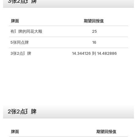
3张2点⺩牌
牌⾯
期望回报值
有⺩牌的同花⼤顺
25
5张同点牌
16
3张2点⺩牌
14.344126 到 14.482886
2张2点⺩牌
牌⾯
期望回报值