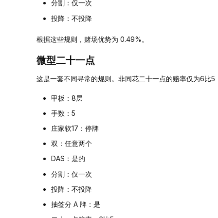
分割：仅一次
投降：不投降
根据这些规则，赌场优势为 0.49%。
微型二十一点
这是一套不同寻常的规则。非同花二十一点的赔率仅为6比5
甲板：8层
手数：5
庄家软17：停牌
双：任意两个
DAS：是的
分割：仅一次
投降：不投降
抽签分 A 牌：是