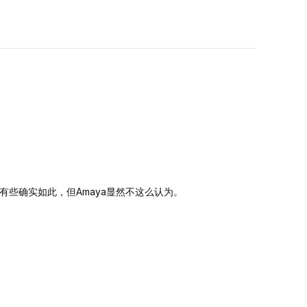
有些确实如此，但Amaya显然不这么认为。