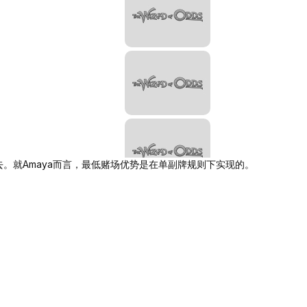
。就Amaya而言，最低赌场优势是在单副牌规则下实现的。