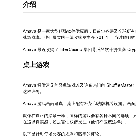
介绍
Amaya 是一家大型赌场软件供应商，目前业务遍及全球
线游戏库。他们最大的一笔收购发生在 2011 年，当时他们收购了 Ch
Amaya 最近收购了 InterCasino 集团背后的软件提供商 
桌上游戏
Amaya 提供常见的经典游戏以及许多热门的 ShuffleMast
这种许可。
Amaya 游戏画面逼真，桌上配有杯架和洗牌机等设施。画
就像在真正的赌场一样，同样的游戏会有各种不同的选项，只是
在追求真实感，还是害怕双倍投注（他们不应该这样）。
以下是针对每场比赛的规则和赔率的评论。