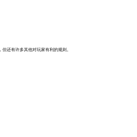
，但还有许多其他对玩家有利的规则。