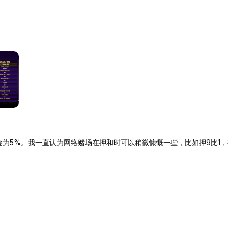
为5%。我一直认为网络赌场在押和时可以稍微慷慨一些，比如押9比1，