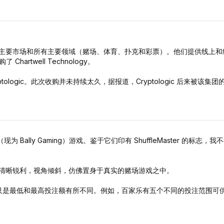
所有主要市场和所有主要领域（赌场、体育、扑克和彩票）。他们提供线上
artwell Technology。
Cryptologic。此次收购并未持续太久，据报道，Cryptologic 后来被该
er（现为 Bally Gaming）游戏。鉴于它们印有 ShuffleMaste
面清晰锐利，视角倾斜，仿佛置身于真实的赌场游戏之中。
最低和最高投注额有所不同。例如，百家乐有五个不同的投注范围可供选择，