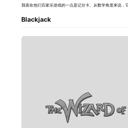
我喜欢他们百家乐游戏的一点是记分卡。从数学角度来说，
Blackjack