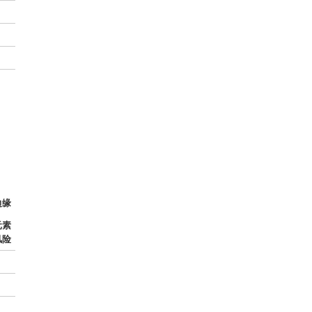
边缘
元素
风险