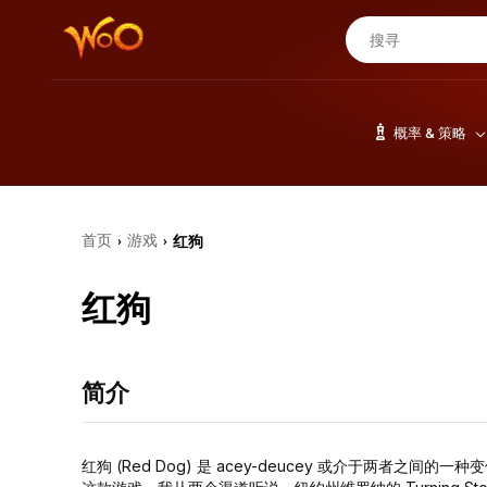
概率 & 策略
首页
游戏
红狗
›
›
红狗
简介
红狗 (Red Dog) 是 acey-deucey 或介于两