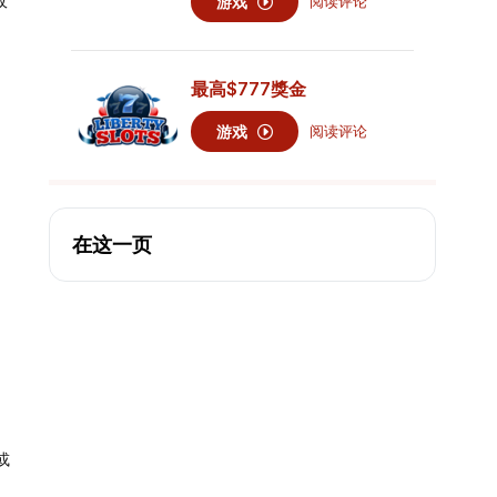
收
游戏
阅读评论
最高
$777
獎金
游戏
阅读评论
，
在这一页
或