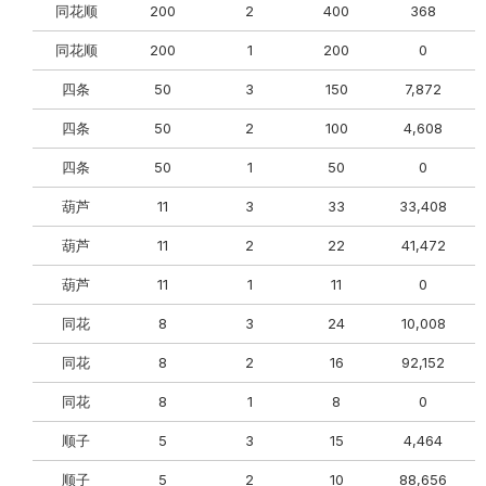
同花顺
200
2
400
368
0
同花顺
200
1
200
0
0
四条
50
3
150
7,872
四条
50
2
100
4,608
0
四条
50
1
50
0
0
葫芦
11
3
33
33,408
0
葫芦
11
2
22
41,472
0
葫芦
11
1
11
0
0
同花
8
3
24
10,008
同花
8
2
16
92,152
同花
8
1
8
0
0
顺⼦
5
3
15
4,464
0
顺⼦
5
2
10
88,656