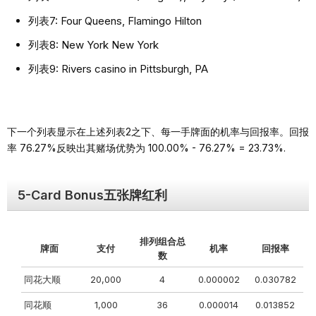
列表7: Four Queens, Flamingo Hilton
列表8: New York New York
列表9: Rivers casino in Pittsburgh, PA
下⼀个列表显⽰在上述列表2之下、每⼀⼿牌⾯的机率与回报率。回报
率 76.27%反映出其赌场优势为 100.00% - 76.27% = 23.73%.
5-Card Bonus五张牌红利
排列组合总
牌⾯
⽀付
机率
回报率
数
同花⼤顺
20,000
4
0.000002
0.030782
同花顺
1,000
36
0.000014
0.013852