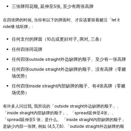
三张牌同花顺, 延伸⾄5张, ⾄少有两张⾼牌
在四张牌的时候, 当你有以下的牌⾯时、才应该要留着赌注「let it
ride继 续听牌」:
任何⽀付的牌⾯（10点或更好对⼦, 两对, 三条）
任何四张同花牌
任何四张outside straight外边缺牌的顺⼦、⾄少有⼀张⾼牌
任何四张outside straight外边缺牌的顺⼦、没有⾼牌（零赌
场优势）
任何四张inside straight内部缺牌的顺⼦、有4张⾼牌（零赌
场优势）
有许多⼈问过我, 我所说的「outside straight外边缺牌的顺⼦」、
「inside straight内部缺牌的顺⼦」、「spread延伸⾄4张」、
「spread延伸⾄5 张」是什么。 「inside straight内部缺牌的顺⼦」
是缺少内部⼀张牌, 例如 (4,5,7,8). 「outside straight外边缺牌的顺