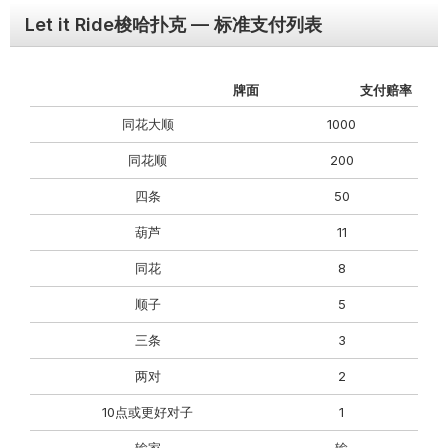
Let it Ride梭哈扑克 — 标准⽀付列表
牌⾯
⽀付赔率
同花⼤顺
1000
同花顺
200
四条
50
葫芦
11
同花
8
顺⼦
5
三条
3
两对
2
10点或更好对⼦
1
输家
输