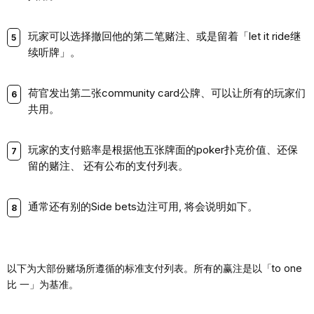
玩家可以选择撤回他的第⼆笔赌注、或是留着「let it ride继
续听牌」。
荷官发出第⼆张community card公牌、可以让所有的玩家们
共⽤。
玩家的⽀付赔率是根据他五张牌⾯的poker扑克价值、还保
留的赌注、 还有公布的⽀付列表。
通常还有别的Side bets边注可⽤, 将会说明如下。
以下为⼤部份赌场所遵循的标准⽀付列表。所有的赢注是以「to one
⽐ ⼀」为基准。