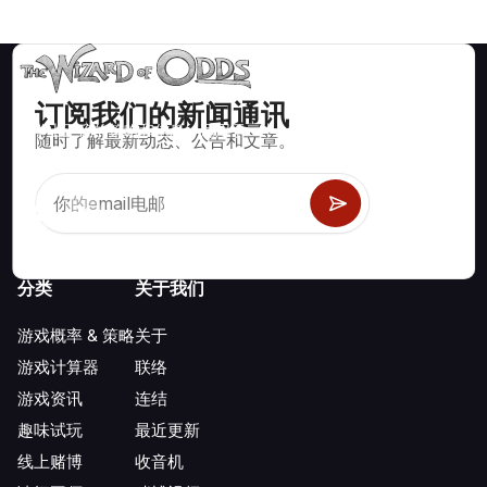
订阅我们的新闻通讯
数学上正确的策略和信息，适用于二十一点、掷骰子、轮盘赌等
随时了解最新动态、公告和文章。
数百种可玩的赌场游戏。
分类
关于我们
游戏概率 & 策略
关于
游戏计算器
联络
游戏资讯
连结
趣味试玩
最近更新
线上赌博
收音机