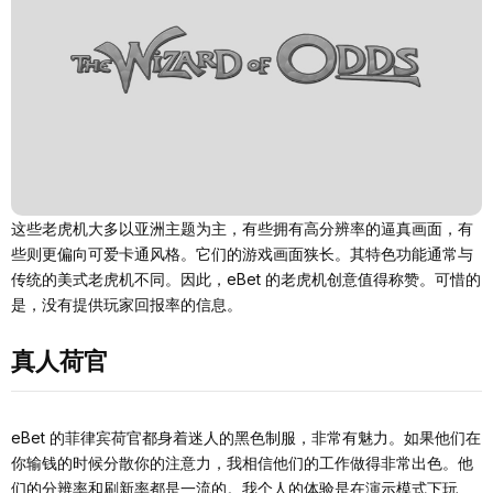
这些老虎机大多以亚洲主题为主，有些拥有高分辨率的逼真画面，有
些则更偏向可爱卡通风格。它们的游戏画面狭长。其特色功能通常与
传统的美式老虎机不同。因此，eBet 的老虎机创意值得称赞。可惜的
是，没有提供玩家回报率的信息。
真人荷官
eBet 的菲律宾荷官都身着迷人的黑色制服，非常有魅力。如果他们在
你输钱的时候分散你的注意力，我相信他们的工作做得非常出色。他
们的分辨率和刷新率都是一流的。我个人的体验是在演示模式下玩