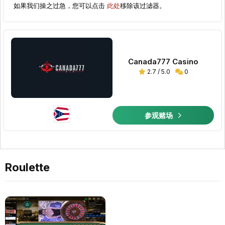
如果我们操之过急，您可以点击
此处
移除该过滤器。
Canada777 Casino
2.7 / 5.0
0
参观赌场
Roulette