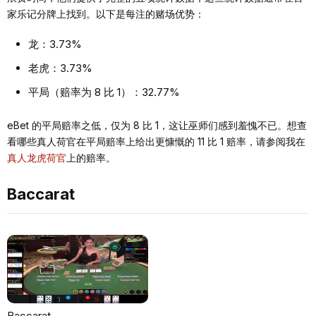
家乐记分牌上找到。以下是每注的赌场优势：
龙：3.73%
老虎：3.73%
平局（赔率为 8 比 1）：32.77%
eBet 的平局赔率之低，仅为 8 比 1，这让巫师们感到羞愧不已。想查
看哪些真人荷官在平局赔率上给出更慷慨的 11 比 1 赔率，请参阅我在
真人龙虎荷官
上的赔率。
Baccarat
Baccarat