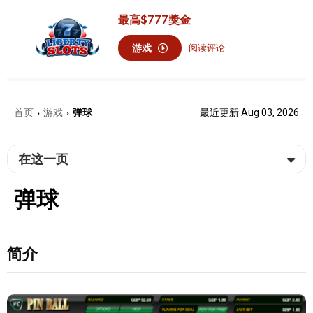
最高
$777
獎金
游戏
阅读评论
首页
游戏
弹球
最近更新 Aug 03, 2026
›
›
在这一页
弹球
简介