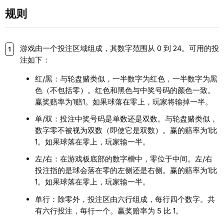
规则
游戏由一个投注区域组成，其数字范围从 0 到 24。可用的投
注如下：
红/黑
：与轮盘赌类似，一半数字为红色，一半数字为黑
色（不包括零）。红色和黑色与中奖号码的颜色一致。
赢奖赔率为1赔1。如果球落在零上，玩家将输掉一半。
单/双
：投注中奖号码是单数还是双数。与轮盘赌类似，
数字零不被视为双数（即使它是双数）。赢的赔率为1比
1。如果球落在零上，玩家输一半。
左/右
：在游戏板底部的数字槽中，零位于中间。左/右
投注指的是球会落在零的左侧还是右侧。赢的赔率为1比
1。如果球落在零上，玩家输一半。
单行
：除零外，投注区由六行组成，每行四个数字。共
有六行投注，每行一个。赢奖赔率为 5 比 1。