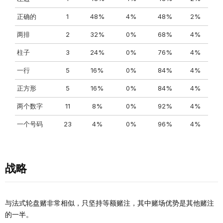
正确的
1
48%
4%
48%
2%
两排
2
32%
0%
68%
4%
柱子
3
24%
0%
76%
4%
一行
5
16%
0%
84%
4%
正方形
5
16%
0%
84%
4%
两个数字
11
8%
0%
92%
4%
一个号码
23
4%
0%
96%
4%
战略
与法式轮盘赌非常相似，只坚持等额赌注，其中赌场优势是其他赌注
的一半。