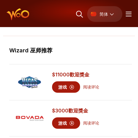
简体
Wizard 巫师推荐
$11000
歡迎獎金
游戏
阅读评论
$3000
歡迎獎金
游戏
阅读评论