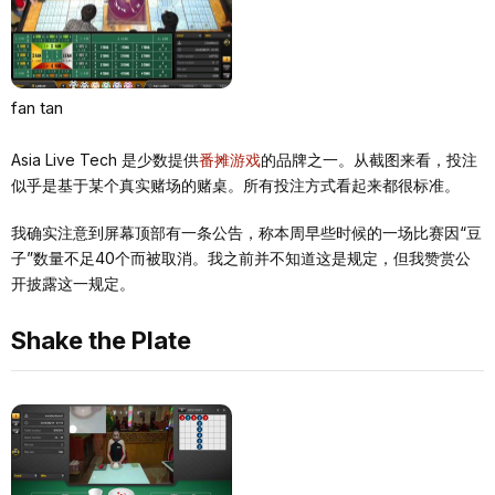
fan tan
Asia Live Tech 是少数提供
番摊游戏
的品牌之一。从截图来看，投注
似乎是基于某个真实赌场的赌桌。所有投注方式看起来都很标准。
我确实注意到屏幕顶部有一条公告，称本周早些时候的一场比赛因“豆
子”数量不足40个而被取消。我之前并不知道这是规定，但我赞赏公
开披露这一规定。
Shake the Plate