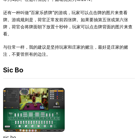
还有一种叫做“百家乐挤牌”的游戏，玩家可以点击牌的图片来查看
牌。游戏规则是，荷官正常发前四张牌。如果要抽第五张或第六张
牌，荷官会将牌面朝下放置十秒钟，玩家可以点击牌背面的图片来查
看。
与往常一样，我的建议是坚持玩家和庄家的赌注，最好是庄家的赌
注，不要管所有的边注。
Sic Bo
sic bo