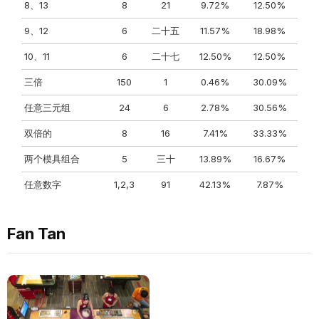
8、13
8
21
9.72%
12.50%
9、12
6
二十五
11.57%
18.98%
10、11
6
二十七
12.50%
12.50%
三倍
150
1
0.46%
30.09%
任意三元组
24
6
2.78%
30.56%
双倍的
8
16
7.41%
33.33%
两个模具组合
5
三十
13.89%
16.67%
任意数字
1,2,3
91
42.13%
7.87%
Fan Tan