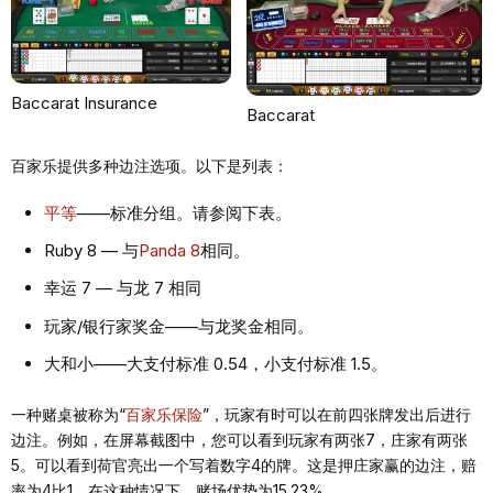
Baccarat Insurance
Baccarat
百家乐提供多种边注选项。以下是列表：
平等
——标准分组。请参阅下表。
Ruby 8 — 与
Panda 8
相同。
幸运 7 — 与龙 7 相同
玩家/银行家奖金——与龙奖金相同。
大和小——大支付标准 0.54，小支付标准 1.5。
一种赌桌被称为“
百家乐保险
”，玩家有时可以在前四张牌发出后进行
边注。例如，在屏幕截图中，您可以看到玩家有两张7，庄家有两张
5。可以看到荷官亮出一个写着数字4的牌。这是押庄家赢的边注，赔
率为4比1。在这种情况下，赌场优势为15.23%。