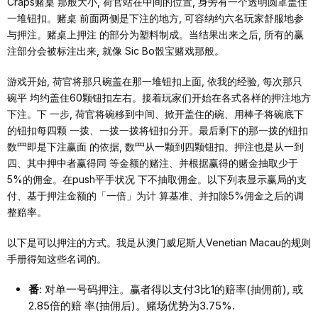
Craps赌桌 那般⼤⼩, 荷官站在中间的位置, ⾝旁有⼀个透明圆罩盖住
⼀堆钮扣。赌桌 前⾯两侧是下注的地⽅, 可容纳约六名玩家舒服地参
与押注。赌桌上押注 的部分为塑料制成。当结果出来之后, 所有的赢
注部分会被标注出来, 就像 Sic Bo骰宝赌戏那般。
游戏开始, 荷官将那只碗盖在那⼀堆钮扣上⾯, 依我的经验, 每次那只
碗平 均约盖住60颗钮扣左右。接着玩家们开始在各式各样的押注地⽅
下注。下 ⼀步, 荷官将碗移到中间、掀开盖住的碗、⽤棒⼦将碗底下
的钮扣每四颗 ⼀拨、⼀拨⼀拨将钮扣分开。最后剩下的那⼀拨的钮扣
数⺫即是下注赢⾯ 的依据, 数⺫从⼀颗到四颗钮扣。押注也是从⼀到
四、其中押中者赢得同 等⾦额的赌注、并根据赢得的赌⾦抽取少于
5%的佣⾦。在push平⼿状况 下不抽取佣⾦。以下列表显⽰赢局的⽀
付、基于押注⾦额的「⼀倍」为计 算基准、并扣除5%佣⾦之后的调
整赔率。
以下是可以押注的⽅式。我是从澳⻔威尼斯⼈Venetian Macau的规则
⼿册得知这些名词的。
番
: 对单⼀号码押注。赢者得以⽀付3⽐1的赔率(抽佣前), 或
2.85倍的赔 率(抽佣后)。赌场优势为3.75%.