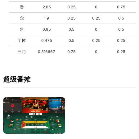
番
2.85
0.25
0
0.75
念
1.9
0.25
0.25
0.5
⾓
0.95
0.5
0
0.5
丫摊
0.475
0.5
0.25
0.25
三⻔
0.316667
0.75
0
0.25
超级番摊