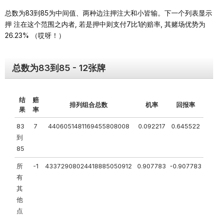
总数为83到85为中间值、两种边注押注⼤和⼩皆输。下⼀个列表显⽰
押 注在这个范围之内者, 若是押中则⽀付7⽐1的赔率, 其赌场优势为
26.23% （哎呀！）
总数为83到85 - 12张牌
结
赔
排列组合总数
机率
回报率
果
率
83
7
4406051481169455808008
0.092217
0.645522
到
85
所
-1
43372908024418885050912
0.907783
-0.907783
有
其
他
点