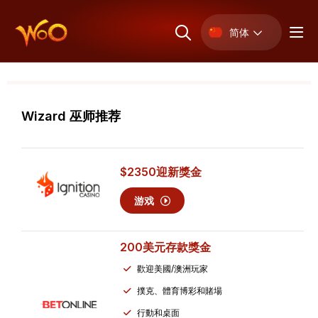
简体
Wizard 巫师推荐
$2350
迎新獎金
游戏
200美元
存款獎金
歡迎美國/澳洲玩家
撲克、體育博彩和賭場
行動和桌面