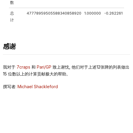
数
总
47778959505588340858920
1.000000
-0.262261
计
感谢
我对于
7craps
和
Pari/GP
致上谢忱, 他们对于上述12张牌的列表做出
15 位数以上的计算贡献极⼤的帮助。
撰写者:
Michael Shackleford