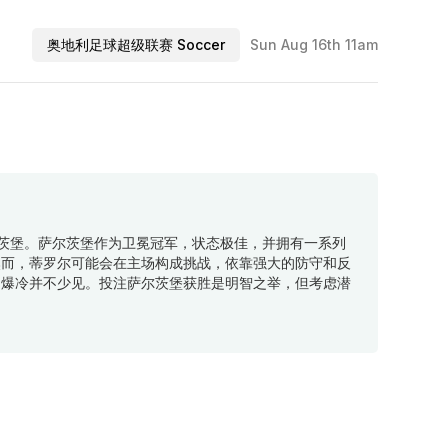
奥地利足球超级联赛 Soccer
Sun Aug 16th 11am
尔茨堡。萨尔茨堡作为卫冕冠军，状态极佳，并拥有一系列
然而，蒂罗尔可能会在主场构成挑战，依靠强大的防守和反
中爆冷并不少见。投注萨尔茨堡获胜是明智之举，但考虑潜