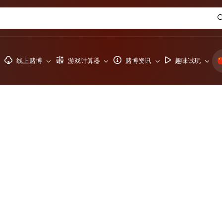
线上赌博
游戏计算器
赌博资讯
趣味试玩