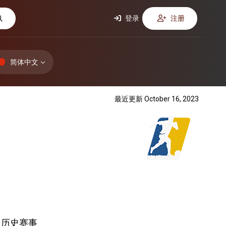
登录
注册
简体中文
最近更新 October 16, 2023
历史赛事