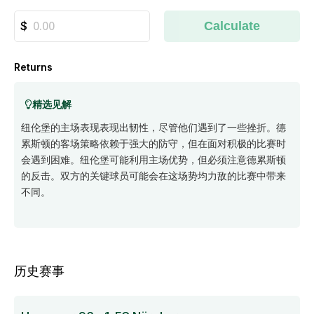
Calculate
Returns
精选见解
纽伦堡的主场表现表现出韧性，尽管他们遇到了一些挫折。德
累斯顿的客场策略依赖于强大的防守，但在面对积极的比赛时
会遇到困难。纽伦堡可能利用主场优势，但必须注意德累斯顿
的反击。双方的关键球员可能会在这场势均力敌的比赛中带来
不同。
历史赛事