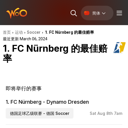
简体
首页
运动
Soccer
1. FC Nürnberg 的最佳赔率
›
›
›
最近更新 March 06, 2024
1. FC Nürnberg 的最佳赔
率
即将举行的赛事
1. FC Nürnberg - Dynamo Dresden
德国足球乙级联赛 - 德国 Soccer
Sat Aug 8th 7am