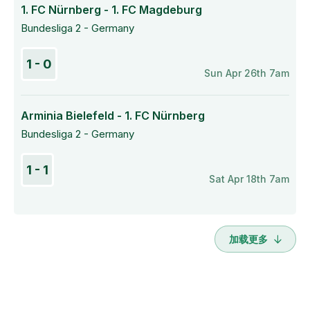
1. FC Nürnberg - 1. FC Magdeburg
Bundesliga 2 - Germany
1 - 0
Sun Apr 26th 7am
Arminia Bielefeld - 1. FC Nürnberg
Bundesliga 2 - Germany
1 - 1
Sat Apr 18th 7am
加载更多