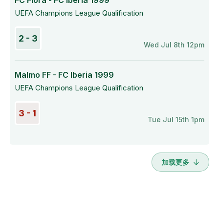
FC Flora - FC Iberia 1999
UEFA Champions League Qualification
2 - 3
Wed Jul 8th 12pm
Malmo FF - FC Iberia 1999
UEFA Champions League Qualification
3 - 1
Tue Jul 15th 1pm
加载更多