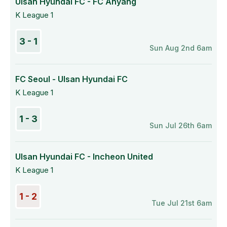
Ulsan Hyundai FC - FC Anyang
K League 1
3 - 1
Sun Aug 2nd 6am
FC Seoul - Ulsan Hyundai FC
K League 1
1 - 3
Sun Jul 26th 6am
Ulsan Hyundai FC - Incheon United
K League 1
1 - 2
Tue Jul 21st 6am