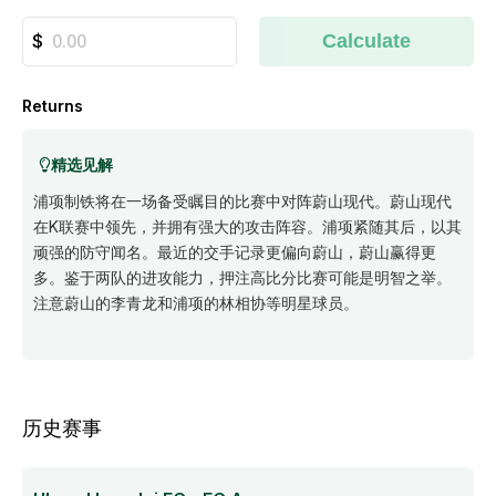
Calculate
Returns
精选见解
浦项制铁将在一场备受瞩目的比赛中对阵蔚山现代。蔚山现代
在K联赛中领先，并拥有强大的攻击阵容。浦项紧随其后，以其
顽强的防守闻名。最近的交手记录更偏向蔚山，蔚山赢得更
多。鉴于两队的进攻能力，押注高比分比赛可能是明智之举。
注意蔚山的李青龙和浦项的林相协等明星球员。
历史赛事