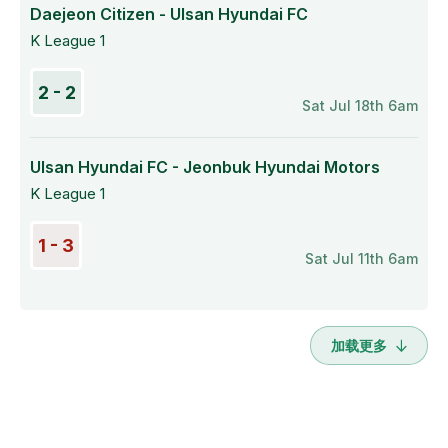
Daejeon Citizen - Ulsan Hyundai FC
K League 1
2 - 2
Sat Jul 18th 6am
Ulsan Hyundai FC - Jeonbuk Hyundai Motors
K League 1
1 - 3
Sat Jul 11th 6am
加载更多