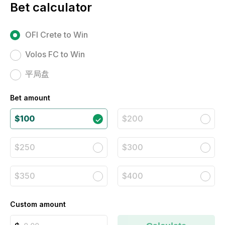
Bet calculator
OFI Crete to Win
Volos FC to Win
平局盘
Bet amount
$100
$200
$250
$300
$350
$400
Custom amount