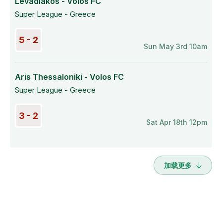
Levadiakos - Volos FC
Super League - Greece
5 - 2
Sun May 3rd 10am
Aris Thessaloniki - Volos FC
Super League - Greece
3 - 2
Sat Apr 18th 12pm
加载更多