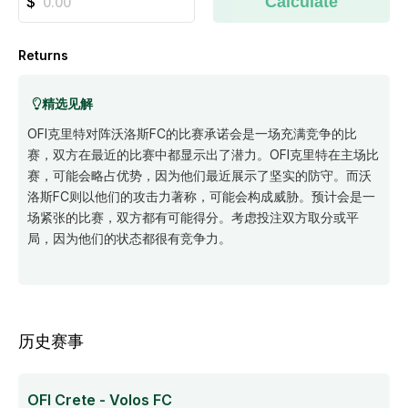
Calculate
Returns
精选见解
OFI克里特对阵沃洛斯FC的比赛承诺会是一场充满竞争的比
赛，双方在最近的比赛中都显示出了潜力。OFI克里特在主场比
赛，可能会略占优势，因为他们最近展示了坚实的防守。而沃
洛斯FC则以他们的攻击力著称，可能会构成威胁。预计会是一
场紧张的比赛，双方都有可能得分。考虑投注双方取分或平
局，因为他们的状态都很有竞争力。
历史赛事
OFI Crete - Volos FC