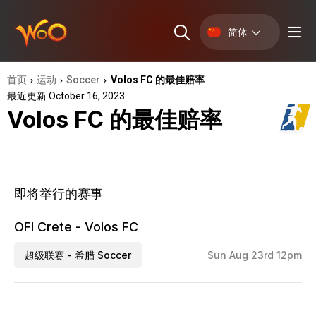
简体
首页
运动
Soccer
Volos FC 的最佳赔率
›
›
›
最近更新 October 16, 2023
Volos FC 的最佳赔率
即将举行的赛事
OFI Crete - Volos FC
超级联赛 - 希腊 Soccer
Sun Aug 23rd 12pm