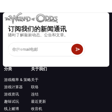
订阅我们的新闻通讯
数学上正确的策略和信息，适用于二十一点、掷骰子、轮盘赌等
随时了解最新动态、公告和文章。
数百种可玩的赌场游戏。
分类
关于我们
游戏概率 & 策略
关于
游戏计算器
联络
游戏资讯
连结
趣味试玩
最近更新
线上赌博
收音机