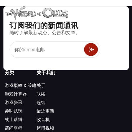
订阅我们的新闻通讯
数学上正确的策略和信息，适用于二十一点、掷骰子、轮盘赌等
随时了解最新动态、公告和文章。
数百种可玩的赌场游戏。
分类
关于我们
游戏概率 & 策略
关于
游戏计算器
联络
游戏资讯
连结
趣味试玩
最近更新
线上赌博
收音机
请问巫师
赌博视频