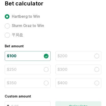
Bet calculator
Hartberg to Win
Sturm Graz to Win
平局盘
Bet amount
$100
$200
$250
$300
$350
$400
Custom amount