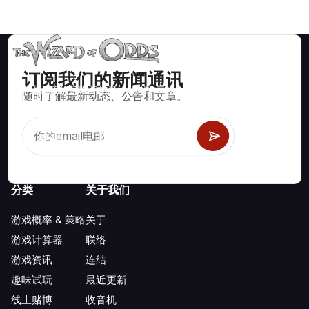
订阅我们的新闻通讯
数学上正确的策略和信息，适用于二十一点、掷骰子、轮盘赌等
随时了解最新动态、公告和文章。
数百种可玩的赌场游戏。
分类
关于我们
游戏概率 & 策略
关于
游戏计算器
联络
游戏资讯
连结
趣味试玩
最近更新
线上赌博
收音机