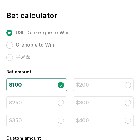
Bet calculator
USL Dunkerque to Win
Grenoble to Win
平局盘
Bet amount
$100
$200
$250
$300
$350
$400
Custom amount