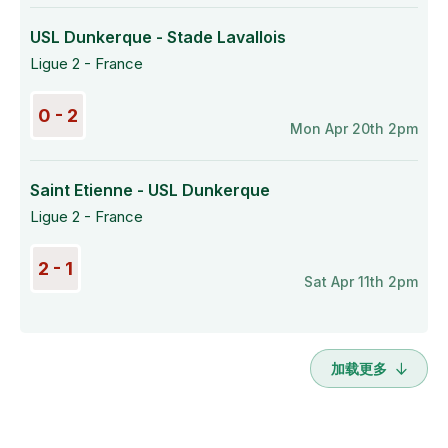
USL Dunkerque - Stade Lavallois
Ligue 2 - France
0 - 2
Mon Apr 20th 2pm
Saint Etienne - USL Dunkerque
Ligue 2 - France
2 - 1
Sat Apr 11th 2pm
加载更多