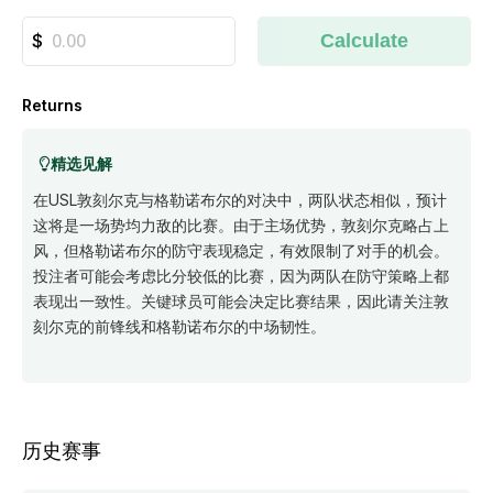
Calculate
Returns
精选见解
在USL敦刻尔克与格勒诺布尔的对决中，两队状态相似，预计
这将是一场势均力敌的比赛。由于主场优势，敦刻尔克略占上
风，但格勒诺布尔的防守表现稳定，有效限制了对手的机会。
投注者可能会考虑比分较低的比赛，因为两队在防守策略上都
表现出一致性。关键球员可能会决定比赛结果，因此请关注敦
刻尔克的前锋线和格勒诺布尔的中场韧性。
历史赛事