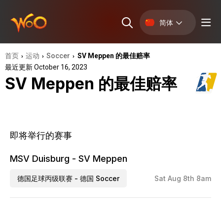
简体
首页
运动
Soccer
SV Meppen 的最佳赔率
›
›
›
最近更新 October 16, 2023
SV Meppen 的最佳赔率
即将举行的赛事
MSV Duisburg - SV Meppen
德国足球丙级联赛 - 德国 Soccer
Sat Aug 8th 8am