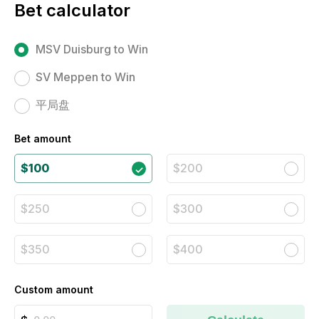
Bet calculator
MSV Duisburg to Win
SV Meppen to Win
平局盘
Bet amount
$100
$200
$250
$300
$350
$400
Custom amount