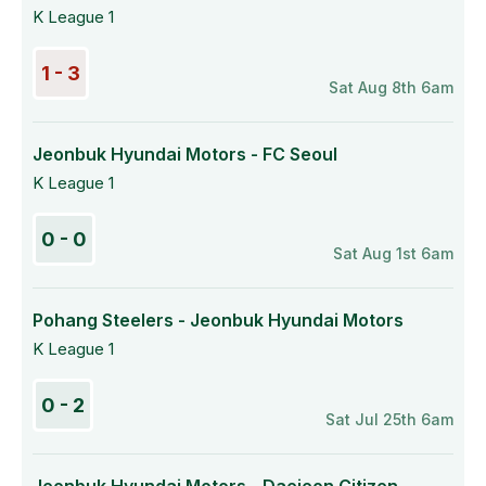
K League 1
1 - 3
Sat Aug 8th 6am
Jeonbuk Hyundai Motors - FC Seoul
K League 1
0 - 0
Sat Aug 1st 6am
Pohang Steelers - Jeonbuk Hyundai Motors
K League 1
0 - 2
Sat Jul 25th 6am