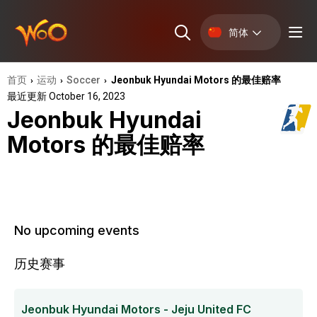
简体
首页
运动
Soccer
Jeonbuk Hyundai Motors 的最佳赔率
›
›
›
最近更新 October 16, 2023
Jeonbuk Hyundai
Motors 的最佳赔率
No upcoming events
历史赛事
Jeonbuk Hyundai Motors - Jeju United FC