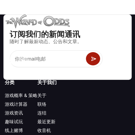
订阅我们的新闻通讯
数学上正确的策略和信息，适用于二十一点、掷骰子、轮盘赌等
随时了解最新动态、公告和文章。
数百种可玩的赌场游戏。
分类
关于我们
游戏概率 & 策略
关于
游戏计算器
联络
游戏资讯
连结
趣味试玩
最近更新
线上赌博
收音机