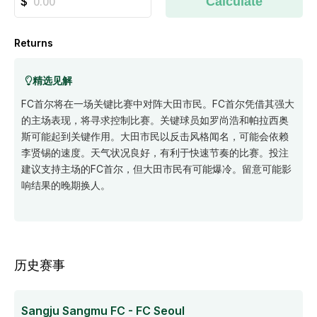
Calculate
Returns
精选见解
FC首尔将在一场关键比赛中对阵大田市民。FC首尔凭借其强大
的主场表现，将寻求控制比赛。关键球员如罗尚浩和帕拉西奥
斯可能起到关键作用。大田市民以反击风格闻名，可能会依赖
李贤锡的速度。天气状况良好，有利于快速节奏的比赛。投注
建议支持主场的FC首尔，但大田市民有可能爆冷。留意可能影
响结果的晚期换人。
历史赛事
Sangju Sangmu FC - FC Seoul