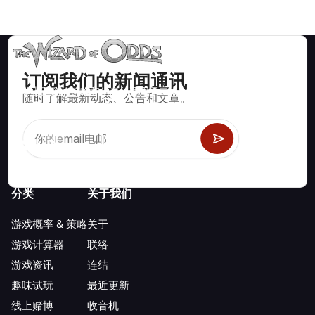
订阅我们的新闻通讯
数学上正确的策略和信息，适用于二十一点、掷骰子、轮盘赌等
随时了解最新动态、公告和文章。
数百种可玩的赌场游戏。
分类
关于我们
游戏概率 & 策略
关于
游戏计算器
联络
游戏资讯
连结
趣味试玩
最近更新
线上赌博
收音机