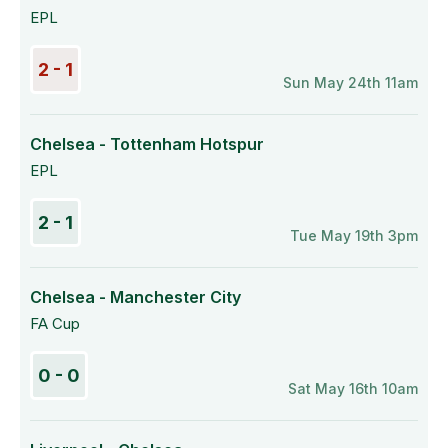
EPL
2 - 1
Sun May 24th 11am
Chelsea - Tottenham Hotspur
EPL
2 - 1
Tue May 19th 3pm
Chelsea - Manchester City
FA Cup
0 - 0
Sat May 16th 10am