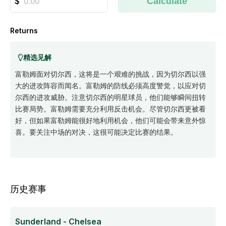
Calculate
Returns
精选见解
富勒姆面对切尔西，这将是一个艰难的挑战，因为切尔西以强
大的进攻阵容而闻名。富勒姆的防线必须高度警觉，以应对切
尔西的进攻威胁。注意切尔西的明星球员，他们能够瞬间扭转
比赛局势。富勒姆需要充分利用反击机会。尽管切尔西更被看
好，但如果富勒姆能很好地利用机会，他们可能会带来意外惊
喜。要关注中场的对决，这很可能决定比赛的结果。
历史赛事
Sunderland - Chelsea