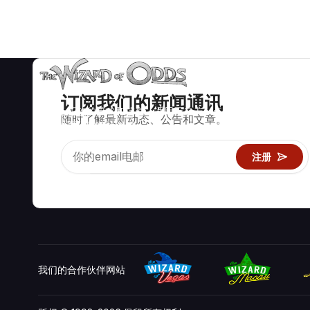
订阅我们的新闻通讯
数学上正确的策略和信息，适用于二十一点、掷骰子、轮盘赌等
随时了解最新动态、公告和文章。
数百种可玩的赌场游戏。
注册
我们的合作伙伴网站