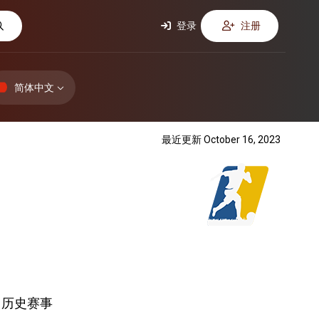
登录
注册
简体中文
最近更新 October 16, 2023
历史赛事