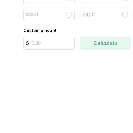
$350
$400
Custom amount
Calculate