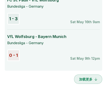
FC St. Pauli - VfL Wolfsburg
Bundesliga - Germany
1 - 3
Sat May 16th 9am
VfL Wolfsburg - Bayern Munich
Bundesliga - Germany
0 - 1
Sat May 9th 12pm
加载更多