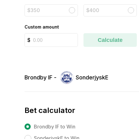
$350
$400
Custom amount
Calculate
Brondby IF -
SonderjyskE
Bet calculator
Brondby IF to Win
SonderjyskE to Win