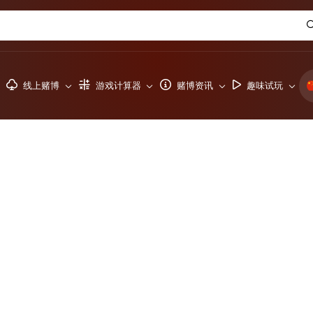
线上赌博
游戏计算器
赌博资讯
趣味试玩