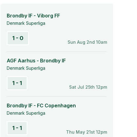
Brondby IF - Viborg FF
Denmark Superliga
1 - 0
Sun Aug 2nd 10am
AGF Aarhus - Brondby IF
Denmark Superliga
1 - 1
Sat Jul 25th 12pm
Brondby IF - FC Copenhagen
Denmark Superliga
1 - 1
Thu May 21st 12pm