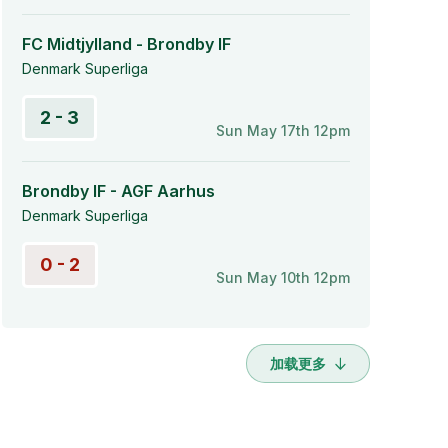
FC Midtjylland - Brondby IF
Denmark Superliga
2 - 3
Sun May 17th 12pm
Brondby IF - AGF Aarhus
Denmark Superliga
0 - 2
Sun May 10th 12pm
加载更多