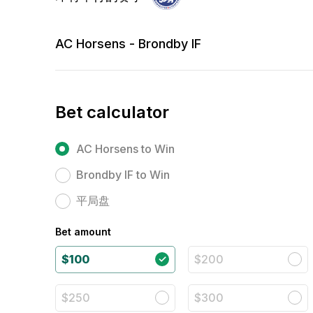
AC Horsens - Brondby IF
Bet calculator
AC Horsens to Win
Brondby IF to Win
平局盘
Bet amount
$100
$200
$250
$300