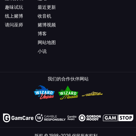
趣味试玩
最近更新
线上赌博
收音机
请问巫师
赌博视频
博客
网站地图
小说
我们的合作伙伴网站
版权 © 1998-2026.保留所有权利。