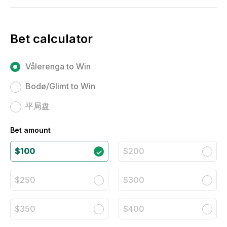
Bet calculator
Vålerenga to Win
Bodø/Glimt to Win
平局盘
Bet amount
$100
$200
$250
$300
$350
$400