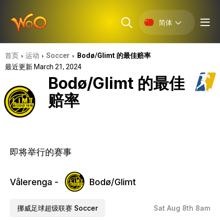
简体
首页
运动
Soccer
Bodø/Glimt 的最佳赔率
›
›
›
最近更新 March 21, 2024
Bodø/Glimt 的最佳
赔率
即将举行的赛事
Vålerenga -
Bodø/Glimt
挪威足球超级联赛 Soccer
Sat Aug 8th 8am