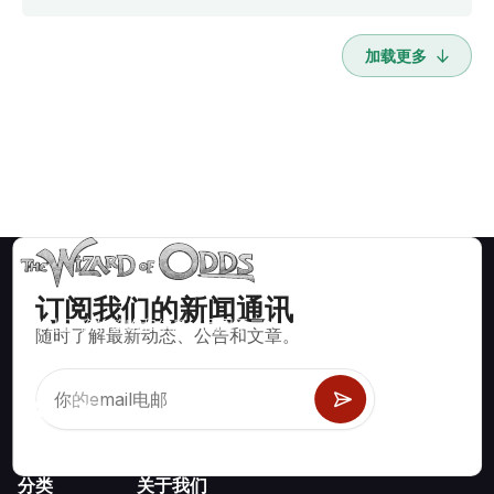
加载更多
订阅我们的新闻通讯
数学上正确的策略和信息，适用于二十一点、掷骰子、轮盘赌等
随时了解最新动态、公告和文章。
数百种可玩的赌场游戏。
分类
关于我们