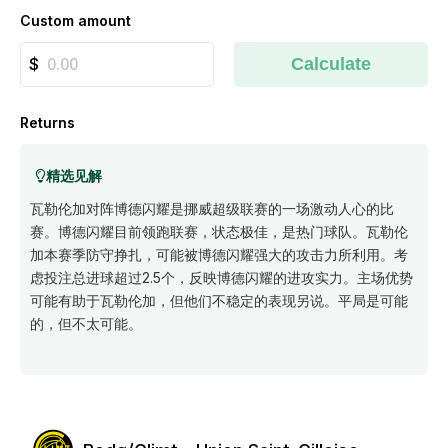
Custom amount
Calculate
Returns
精选见解
瓦勒伦加对阵博德闪耀是挪威超级联赛的一场激动人心的比
赛。博德闪耀目前领跑联赛，状态极佳，是热门球队。瓦勒伦
加本赛季防守挣扎，可能被博德闪耀强大的攻击力所利用。考
虑投注总进球超过2.5个，反映博德闪耀的进攻实力。主场优势
可能有助于瓦勒伦加，但他们不稳定的表现另说。平局是可能
的，但不太可能。