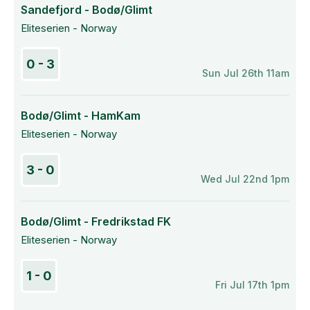
Sandefjord - Bodø/Glimt
Eliteserien - Norway
0 - 3
Sun Jul 26th 11am
Bodø/Glimt - HamKam
Eliteserien - Norway
3 - 0
Wed Jul 22nd 1pm
Bodø/Glimt - Fredrikstad FK
Eliteserien - Norway
1 - 0
Fri Jul 17th 1pm