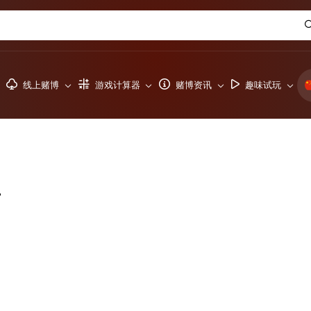
线上赌博
游戏计算器
赌博资讯
趣味试玩
率