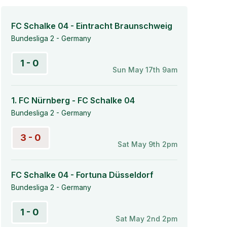
FC Schalke 04 - Eintracht Braunschweig
Bundesliga 2 - Germany
1 - 0
Sun May 17th 9am
1. FC Nürnberg - FC Schalke 04
Bundesliga 2 - Germany
3 - 0
Sat May 9th 2pm
FC Schalke 04 - Fortuna Düsseldorf
Bundesliga 2 - Germany
1 - 0
Sat May 2nd 2pm