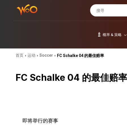
概率 & 策略
首页
运动
Soccer
FC Schalke 04 的最佳赔率
›
›
›
FC Schalke 04 的最佳赔
即将举行的赛事