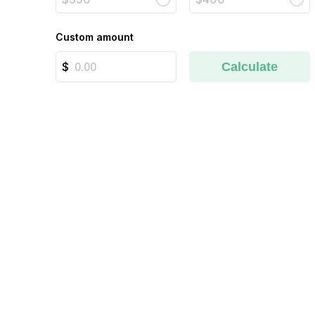
Custom amount
Calculate