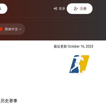
登录
注册
简体中文
最近更新 October 16, 2023
历史赛事