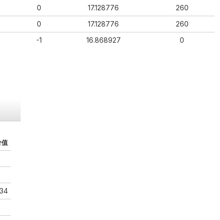
0
17.128776
260
0
17.128776
260
-1
16.868927
0
价值
34