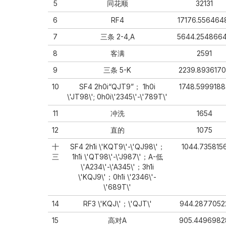
5
同花顺
32131
6
RF4
17176.556464
7
三条 2-4,A
5644.254866
8
客满
2591
9
三条 5-K
2239.893617
10
SF4 2h0i“QJT9”； 1h0i
1748.5999188
\'JT98\'; 0h0i\'2345\'-\'789T\'
11
冲洗
1654
12
直的
1075
十
SF4 2h1i \'KQT9\'-\'QJ98\'；
1044.735815
三
1h1i \'QT98\'-\'J987\'；A-低
\'A234\'-\'A345\'；3h1i
\'KQJ9\'；0h1i \'2346\'-
\'689T\'
14
RF3 \'KQJ\'；\'QJT\'
944.2877052
15
高对A
905.4496982