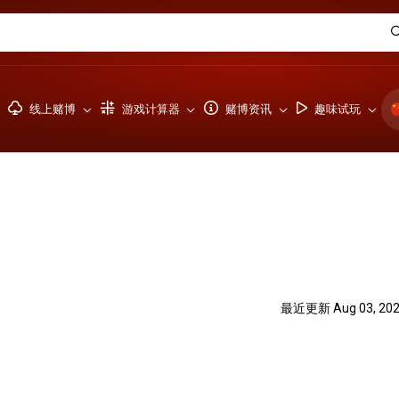
线上赌博
游戏计算器
赌博资讯
趣味试玩
最近更新 Aug 03, 20