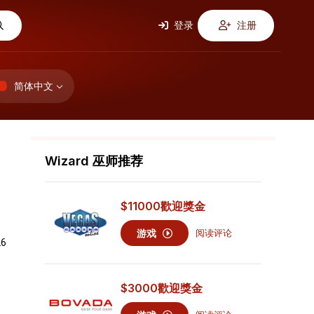
登录
注册
简体中文
Wizard 巫师推荐
$11000
歡迎獎金
游戏
阅读评论
26
$3000
歡迎獎金