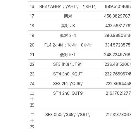
16
RF3 \'AHH\'；\'AHT\'；\'KHT\'
889.5101468
17
两对
458.3829787
18
高对 JK
433.5681776
19
低对 2-4
386.9880818
20
FL4 2小时；1小时；0小时
334.5728575
21
低对 5-T
248.2249768
22
SF3 1h0i \'JT9\'
238.4815206
23
ST4 3h0i KQJT
232.7659574
24
SF3 2h1i \'QJ9\'
222.866445
二
ST4 2h0i QJT9
216.17021277
十
五
二
SF3 0h0i \'345\'-\'89T\'
212.3137306
十
六