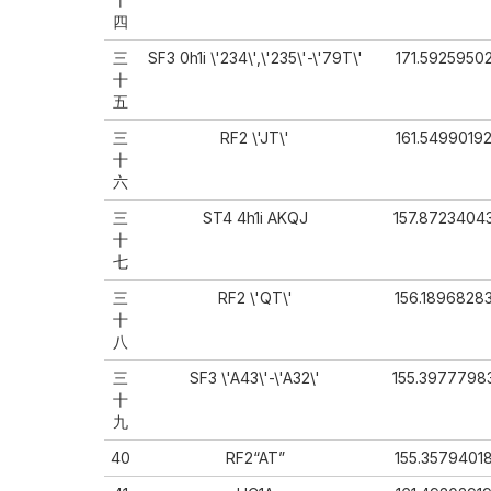
四
三
SF3 0h1i \'234\',\'235\'-\'79T\'
171.5925950
十
五
三
RF2 \'JT\'
161.5499019
十
六
三
ST4 4h1i AKQJ
157.8723404
十
七
三
RF2 \'QT\'
156.1896828
十
八
三
SF3 \'A43\'-\'A32\'
155.3977798
十
九
40
RF2“AT”
155.3579401