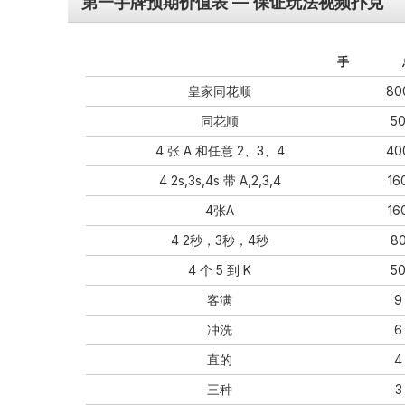
第一手牌预期价值表 — 保证玩法视频扑克
手
皇家同花顺
80
同花顺
5
4 张 A 和任意 2、3、4
40
4 2s,3s,4s 带 A,2,3,4
16
4张A
16
4 2秒，3秒，4秒
8
4 个 5 到 K
5
客满
9
冲洗
6
直的
4
三种
3