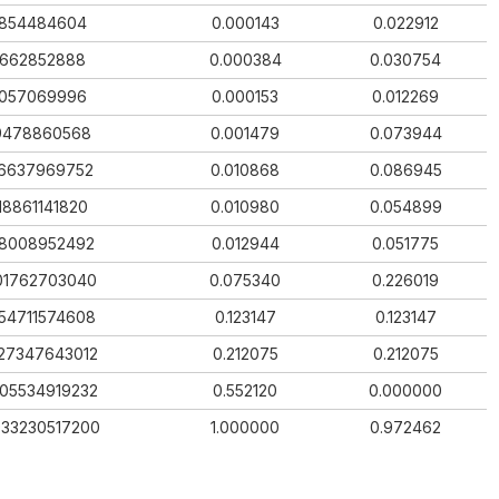
854484604
0.000143
0.022912
662852888
0.000384
0.030754
057069996
0.000153
0.012269
9478860568
0.001479
0.073944
16637969752
0.010868
0.086945
18861141820
0.010980
0.054899
8008952492
0.012944
0.051775
01762703040
0.075340
0.226019
54711574608
0.123147
0.123147
27347643012
0.212075
0.212075
005534919232
0.552120
0.000000
933230517200
1.000000
0.972462