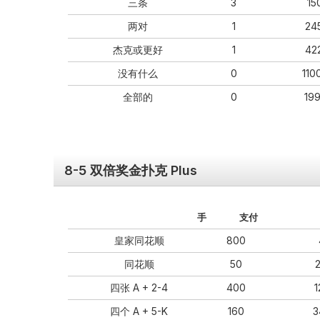
三条
3
15
两对
1
24
杰克或更好
1
42
没有什么
0
110
全部的
0
19
8-5 双倍奖金扑克 Plus
手
支付
皇家同花顺
800
同花顺
50
四张 A + 2-4
400
四个 A + 5-K
160
3