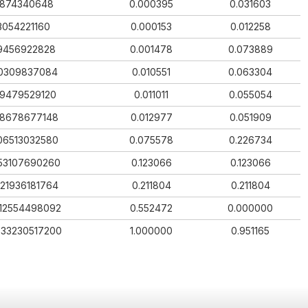
874340648
0.000395
0.031603
3054221160
0.000153
0.012258
9456922828
0.001478
0.073889
0309837084
0.010551
0.063304
19479529120
0.011011
0.055054
8678677148
0.012977
0.051909
06513032580
0.075578
0.226734
53107690260
0.123066
0.123066
21936181764
0.211804
0.211804
012554498092
0.552472
0.000000
933230517200
1.000000
0.951165