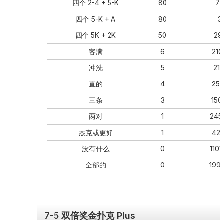
四个 2-4 + 5-K
80
7
四个 5-K + A
80
四个 5K + 2K
50
2
客满
6
21
冲洗
5
2
直的
4
25
三条
3
15
两对
1
24
杰克或更好
1
42
没有什么
0
11
全部的
0
19
7-5 双倍奖金扑克 Plus