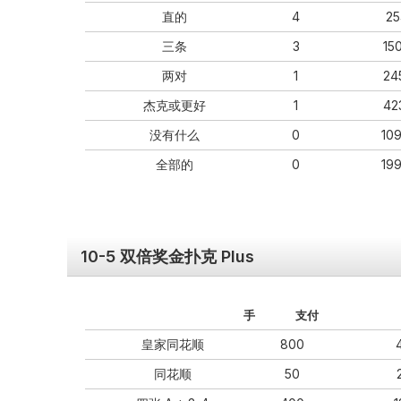
直的
4
25
三条
3
15
两对
1
24
杰克或更好
1
42
没有什么
0
10
全部的
0
19
10-5 双倍奖金扑克 Plus
手
支付
皇家同花顺
800
同花顺
50